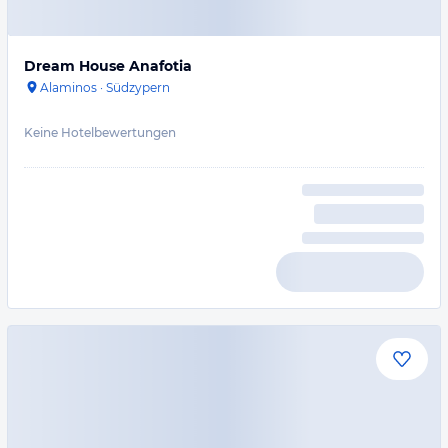
Dream House Anafotia
Alaminos
·
Südzypern
Keine Hotelbewertungen