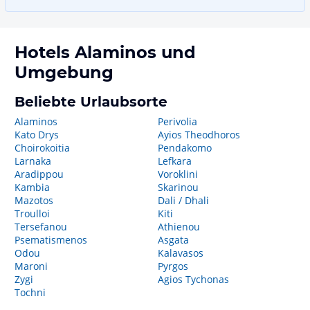
Hotels
Alaminos
und
Umgebung
Beliebte Urlaubsorte
Alaminos
Perivolia
Kato Drys
Ayios Theodhoros
Choirokoitia
Pendakomo
Larnaka
Lefkara
Aradippou
Voroklini
Kambia
Skarinou
Mazotos
Dali / Dhali
Troulloi
Kiti
Tersefanou
Athienou
Psematismenos
Asgata
Odou
Kalavasos
Maroni
Pyrgos
Zygi
Agios Tychonas
Tochni