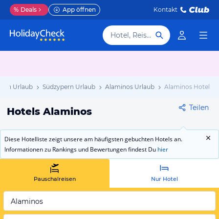
%
Deals
App öffnen
Kontakt
Hotel, Reiseziel
pern Urlaub
Südzypern Urlaub
Alaminos Urlaub
Alaminos Hotels
Teilen
Hotels Alaminos
Diese Hotelliste zeigt unsere am häufigsten gebuchten Hotels an.
Informationen zu Rankings und Bewertungen findest Du
hier
Pauschalreisen
Nur Hotel
Alaminos