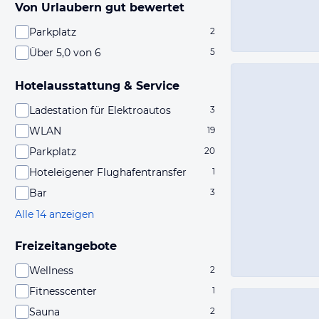
Von Urlaubern gut bewertet
Parkplatz
2
Über 5,0 von 6
5
Hotelausstattung & Service
Ladestation für Elektroautos
3
WLAN
19
Parkplatz
20
Hoteleigener Flughafentransfer
1
Bar
3
Alle 14 anzeigen
Freizeitangebote
Wellness
2
Fitnesscenter
1
Sauna
2