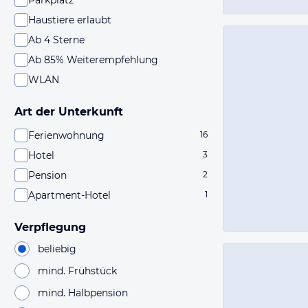
Parkplatz
Haustiere erlaubt
Ab 4 Sterne
Ab 85% Weiterempfehlung
WLAN
Art der Unterkunft
Ferienwohnung
16
Hotel
3
Pension
2
Apartment-Hotel
1
Verpflegung
beliebig
mind. Frühstück
mind. Halbpension