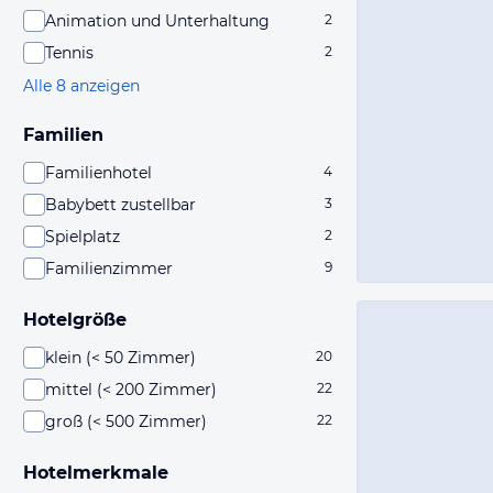
Animation und Unterhaltung
2
Tennis
2
Alle 8 anzeigen
Familien
Familienhotel
4
Babybett zustellbar
3
Spielplatz
2
Familienzimmer
9
Hotelgröße
klein (< 50 Zimmer)
20
mittel (< 200 Zimmer)
22
groß (< 500 Zimmer)
22
Hotelmerkmale