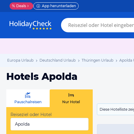
%
Deals
App herunterladen
Europa Urlaub
Deutschland Urlaub
Thüringen Urlaub
Apolda 
Hotels Apolda
Pauschalreisen
Nur Hotel
Diese Hotelliste z
Reiseziel oder Hotel
Apolda