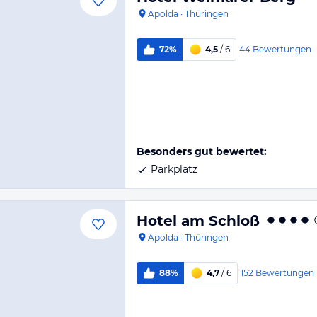
Apolda
·
Thüringen
44
Bewertungen
72%
4,5
/ 6
Besonders gut bewertet:
Parkplatz
Hotel am Schloß
Apolda
·
Thüringen
152
Bewertungen
88%
4,7
/ 6