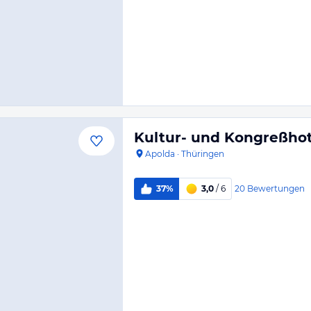
Kultur- und Kongreßhot
Apolda
·
Thüringen
20
Bewertungen
37%
3,0
/ 6