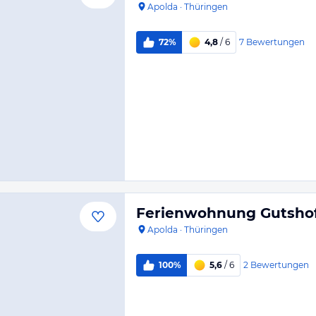
Apolda
·
Thüringen
7
Bewertungen
72%
4,8
/ 6
Ferienwohnung Gutsho
Apolda
·
Thüringen
2
Bewertungen
100%
5,6
/ 6