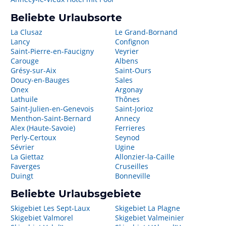
Beliebte Urlaubsorte
La Clusaz
Le Grand-Bornand
Lancy
Confignon
Saint-Pierre-en-Faucigny
Veyrier
Carouge
Albens
Grésy-sur-Aix
Saint-Ours
Doucy-en-Bauges
Sales
Onex
Argonay
Lathuile
Thônes
Saint-Julien-en-Genevois
Saint-Jorioz
Menthon-Saint-Bernard
Annecy
Alex (Haute-Savoie)
Ferrieres
Perly-Certoux
Seynod
Sévrier
Ugine
La Giettaz
Allonzier-la-Caille
Faverges
Cruseilles
Duingt
Bonneville
Beliebte Urlaubsgebiete
Skigebiet Les Sept-Laux
Skigebiet La Plagne
Skigebiet Valmorel
Skigebiet Valmeinier