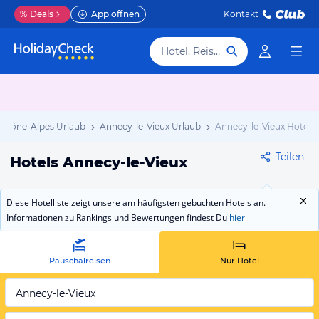
%
Deals
App öffnen
Kontakt
Hotel, Reiseziel
Rhône-Alpes Urlaub
Annecy-le-Vieux Urlaub
Annecy-le-Vieux Hotels
Teilen
Hotels Annecy-le-Vieux
Diese Hotelliste zeigt unsere am häufigsten gebuchten Hotels an.
Informationen zu Rankings und Bewertungen findest Du
hier
Pauschalreisen
Nur Hotel
Annecy-le-Vieux