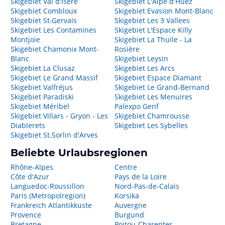
Skigebiet Val d'Isere
Skigebiet L'Alpe d'Huez
Skigebiet Combloux
Skigebiet Evasion Mont-Blanc
Skigebiet St.Gervais
Skigebiet Les 3 Vallees
Skigebiet Les Contamines
Skigebiet L'Espace Killy
Montjoie
Skigebiet La Thuile - La
Skigebiet Chamonix Mont-
Rosière
Blanc
Skigebiet Leysin
Skigebiet La Clusaz
Skigebiet Les Arcs
Skigebiet Le Grand Massif
Skigebiet Espace Diamant
Skigebiet Valfréjus
Skigebiet Le Grand-Bernand
Skigebiet Paradiski
Skigebiet Les Menuires
Skigebiet Méribel
Palexpo Genf
Skigebiet Villars - Gryon - Les
Skigebiet Chamrousse
Diablerets
Skigebiet Les Sybelles
Skigebiet St.Sorlin d'Arves
Beliebte Urlaubsregionen
Rhône-Alpes
Centre
Côte d'Azur
Pays de la Loire
Languedoc-Roussillon
Nord-Pas-de-Calais
Paris (Metropolregion)
Korsika
Frankreich Atlantikküste
Auvergne
Provence
Burgund
Bretagne
Poitou-Charentes