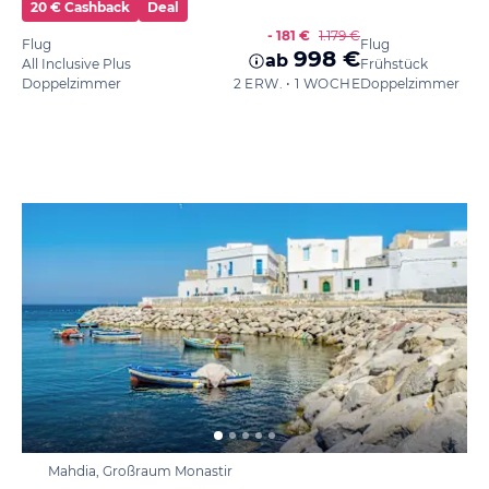
20 € Cashback
Deal
- 181 €
1.179 €
Flug
Flug
998 €
ab
All Inclusive Plus
Frühstück
Doppelzimmer
2 ERW. • 1 WOCHE
Doppelzimmer
Mahdia, Großraum Monastir