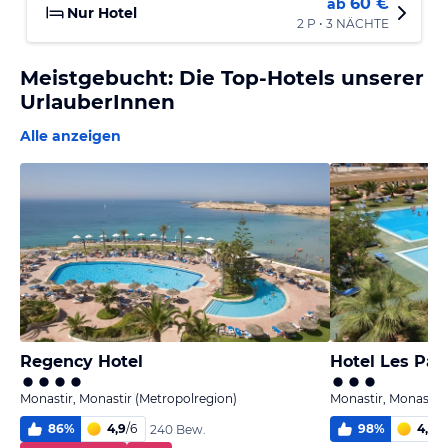
60 €
ab
Nur Hotel
2 P • 3 NÄCHTE
Meistgebucht: Die Top-Hotels unserer
UrlauberInnen
Alle anzeigen
Regency Hotel
Hotel Les Pal
Monastir, Monastir (Metropolregion)
Monastir, Monastir 
86
%
4,9
/
6
98
%
4,4
/
6
240 Bew.