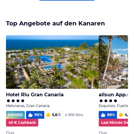
Top Angebote auf den Kanaren
Hotel Riu Gran Canaria
allsun App.-H
Meloneras, Gran Canaria
Esquinzo, Fuerteve
AWARD
96
%
5,6
/
6
88
%
4,9
/
6
4.968 Bew.
40 € Cashback
Last Minute Deal
Flug
Flug