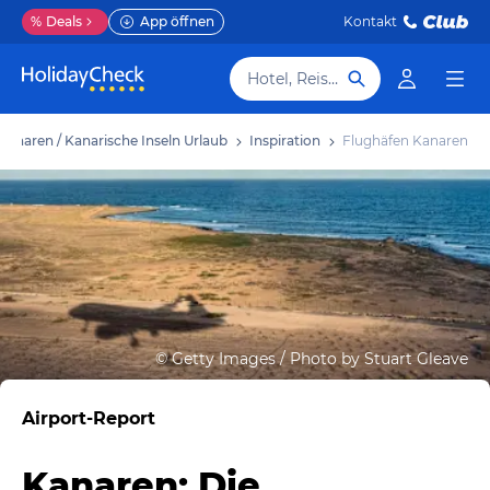
%
Deals
App öffnen
Kontakt
Hotel, Reiseziel
Kanaren / Kanarische Inseln Urlaub
Inspiration
Flughäfen Kanaren
©
Getty Images / Photo by Stuart Gleave
Airport-Report
Kanaren: Die