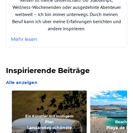
Wellness-Wochenenden oder ausgedehnte Abenteuer
weltweit – ich bin immer unterwegs. Durch meinen
Beruf kann ich über meine Erfahrungen berichten und
andere inspirieren.
Mehr lesen
Inspirierende Beiträge
Alle anzeigen
Ein Künstler mit mutigem
Plan
Beach-C
Lanzarotes schönste
Playa de la