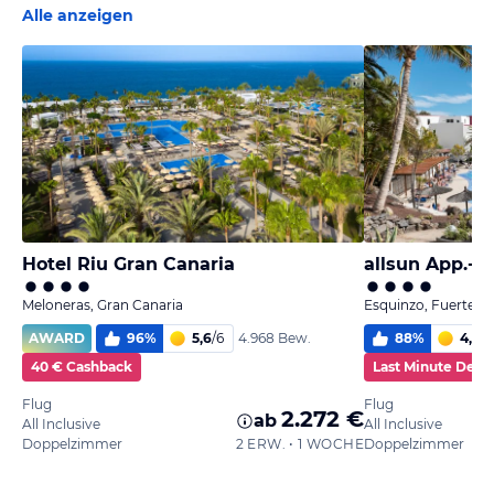
Alle anzeigen
Hotel Riu Gran Canaria
allsun App.-H
Meloneras, Gran Canaria
Esquinzo, Fuerteve
AWARD
96
%
5,6
/
6
88
%
4,9
/
6
4.968 Bew.
40 € Cashback
Last Minute Deal
Flug
Flug
2.272 €
ab
All Inclusive
All Inclusive
Doppelzimmer
2 ERW. • 1 WOCHE
Doppelzimmer