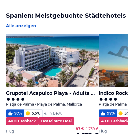
Spanien: Meistgebuchte Städtehotels
Alle anzeigen
Grupotel Acapulco Playa - Adults Only
Platja de Palma / Playa de Palma, Mallorca
Platja de Palma / P
97
%
5,5
/
6
97
%
5,7
/
6
4.114 Bew.
40 € Cashback
Last Minute Deal
40 € Cashback
- 87 €
1.759 €
Flug
Flug