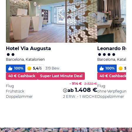
Hotel Via Augusta
Leonardo Roya
Barcelona, Katalonien
Barcelona, Katalon
100
%
5,4
/
6
100
%
5,6
/
319 Bew.
40 € Cashback
Super Last Minute Deal
40 € Cashback
- 914 €
2.322 €
Flug
Flug
1.408 €
ab
Frühstück
ohne Verpflegung
Doppelzimmer
2 ERW. • 1 WOCHE
Doppelzimmer