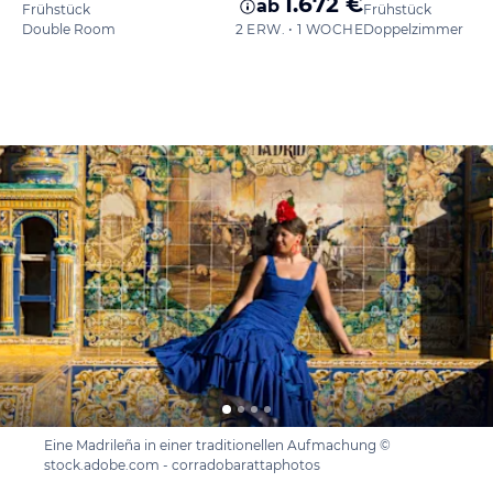
1.672 €
ab
Frühstück
Frühstück
Double Room
2 ERW. • 1 WOCHE
Doppelzimmer
Eine Madrileña in einer traditionellen Aufmachung ©
stock.adobe.com - corradobarattaphotos