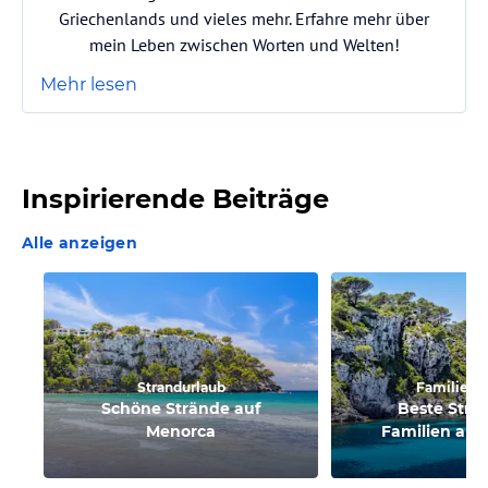
Griechenlands und vieles mehr. Erfahre mehr über
mein Leben zwischen Worten und Welten!
Mehr lesen
Inspirierende Beiträge
Alle anzeigen
Strandurlaub
Familienu
Schöne Strände auf
Beste Strä
Menorca
Familien auf