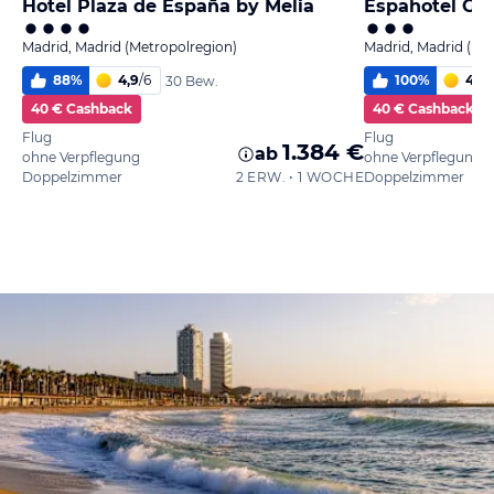
Hotel Plaza de España by Melia
Espahotel Gra
Madrid, Madrid (Metropolregion)
Madrid, Madrid (Me
88
%
4,9
/
6
100
%
4,0
/
30 Bew.
40 € Cashback
40 € Cashback
Flug
Flug
1.384 €
ab
ohne Verpflegung
ohne Verpflegung
Doppelzimmer
2 ERW. • 1 WOCHE
Doppelzimmer