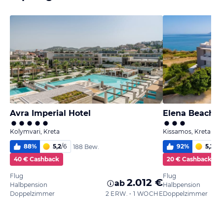
Avra Imperial Hotel
Elena Beach H
Kolymvari, Kreta
Kissamos, Kreta
88
%
5,2
/
6
92
%
5,2
/
6
188 Bew.
40 € Cashback
20 € Cashback
Flug
Flug
2.012 €
ab
Halbpension
Halbpension
Doppelzimmer
2 ERW. • 1 WOCHE
Doppelzimmer