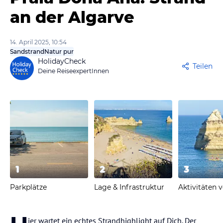
an der Algarve
14. April 2025, 10:54
Sandstrand
Natur pur
HolidayCheck
Teilen
Deine ReiseexpertInnen
1
2
3
Parkplätze
Lage & Infrastruktur
Aktivitäten 
ier wartet ein echtes Strandhighlight auf Dich. Der