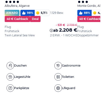
Albufeira, Algarve
Monte Gordo, Alga
AWARD
98
%
5,7
/
6
88
%
4,9
/
6
1.129 Bew.
40 € Cashback
Deal
40 € Cashback
- 531 €
2.739 €
Flug
Flug
2.208 €
ab
Frühstück
Frühstück
Twin Lateral Sea View
2 ERW. • 1 WOCHE
Doppelzimmer
Duschen
Gastronomie
Liegestühle
Toiletten
Parkplätze
Lifeguard