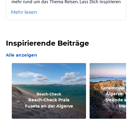
mehr rund um das Thema Reisen. Lass Dich inspirieren
Mehr lesen
Inspirierende Beiträge
Alle anzeigen
Geheimtipps an 
Algarve: Ve
Beach-Check
Beach-Check Praia
Strände abs
Fuseta an der Algarve
Mass