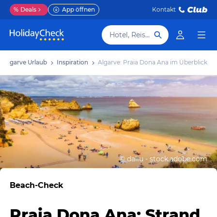
%
Deals
App öffnen
Kontakt
Hotel, Reiseziel
Algarve Urlaub
Inspiration
Algarve: Praia Dona Ana im Überblick
©
daliu - stock.adobe.com
Beach-Check
Praia Dona Ana: Strand