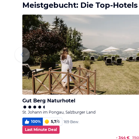
Meistgebucht: Die Top-Hotels
Gut Berg Naturhotel
St. Johann im Pongau, Salzburger Land
100
%
5,7
/
6
169 Bew.
Last Minute Deal
- 344 €
750