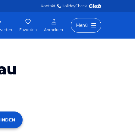
Kontakt
HolidayCheck 
Menü
werten
Favoriten
Anmelden
au