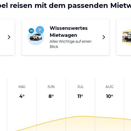
tszeit dort bist, erlebst Du mit etwas Glück einen tradit
bel reisen mit dem passenden Mie
Wissenswertes
Mietwagen
Alles Wichtige auf einen
Blick
MAI
JUN
JUL
AUG
4
°
8
°
11
°
10
°