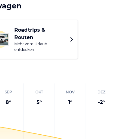
ionellen Krampuslauf.
twagen
Roadtrips &
Routen
Mehr vom Urlaub
entdecken
SEP
OKT
NOV
DEZ
8
°
5
°
1
°
-2
°