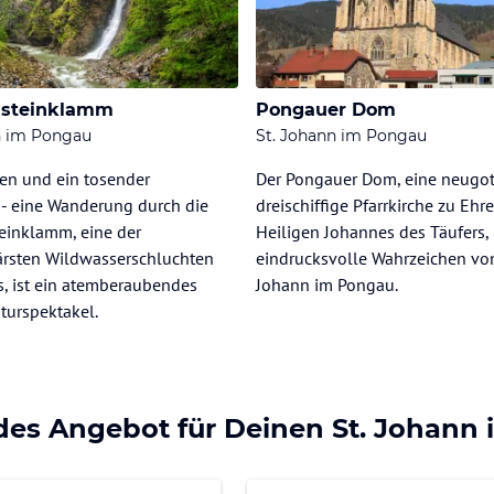
nsteinklamm
Pongauer Dom
n im Pongau
St. Johann im Pongau
sen und ein tosender
Der Pongauer Dom, eine neugot
 - eine Wanderung durch die
dreischiffige Pfarrkirche zu Ehr
einklamm, eine der
Heiligen Johannes des Täufers, 
ärsten Wildwasserschluchten
eindrucksvolle Wahrzeichen von
s, ist ein atemberaubendes
Johann im Pongau.
turspektakel.
des Angebot für Deinen St. Johann