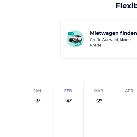
Und wenn Du zur Adven
Flexi
Mietwagen finden
Große Auswahl, kleine
Preise
JAN
FEB
MÄR
APR
-3
°
-4
°
-2
°