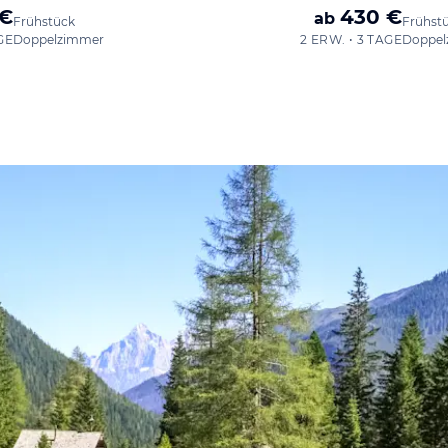
 €
430 €
ab
Frühstück
Frühst
GE
Doppelzimmer
2 ERW. • 3 TAGE
Doppel