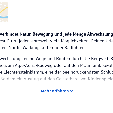
 verbindet Natur, Bewegung und jede Menge Abwechslung
st Du zu jeder Jahreszeit viele Möglichkeiten, Deinen Urla
en, Nordic Walking, Golfen oder Radfahren.
echslungsreiche Wege und Routen durch die Bergwelt. B
eg, am Alpe-Adria-Radweg oder auf den Mountainbike-Str
die Liechtensteinklamm, eine der beeindruckendsten Schluc
ußerdem ein Ausflug auf den Geisterberg, wo Kinder spiele
Mehr erfahren
. Johann einiges zu bieten. Auf den Pisten fühlen sich bes
ahrer wohl, während Snowboarder und Freestyler im Snowp
r angehen möchte, genießt die verschneite Landschaft be