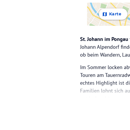
Karte
St. Johann im Pongau
Johann Alpendorf finde
ob beim Wandern, Lauf
Im Sommer locken abw
Touren am Tauernradw
echtes Highlight ist 
Familien lohnt sich a
entdecken können.
Auch im Winter hat St
fortgeschrittene Skif
kommen. Wer es ruhige