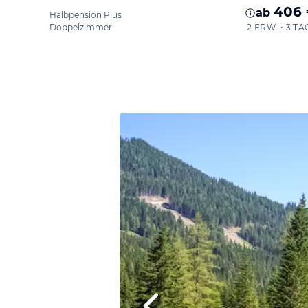
406
ab
Halbpension Plus
Doppelzimmer
2 ERW. • 3 TA