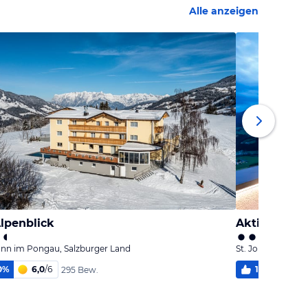
Alle anzeigen
lpenblick
Aktivhotel 
ann im Pongau, Salzburger Land
St. Johann im Po
0
%
6,0
/
6
100
%
5,
295 Bew.