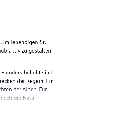
.
Im lebendigen St.
ub aktiv zu gestalten,
esonders beliebt sind
ecken der Region. Ein
hten der Alpen. Für
risch die Natur
onders
ark auf ihre Kosten
i einer Kutschfahrt.