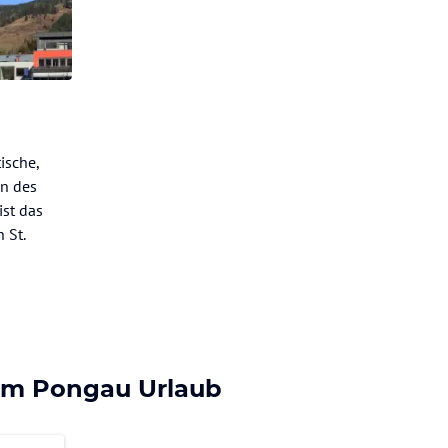
ische,
en des
ist das
 St.
 im Pongau Urlaub