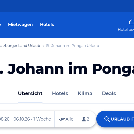
e
Mietwagen
Hotels
Hotel be
Salzburger Land Urlaub
St. Johann im Pongau Urlaub
t. Johann im Pong
Übersicht
Hotels
Klima
Deals