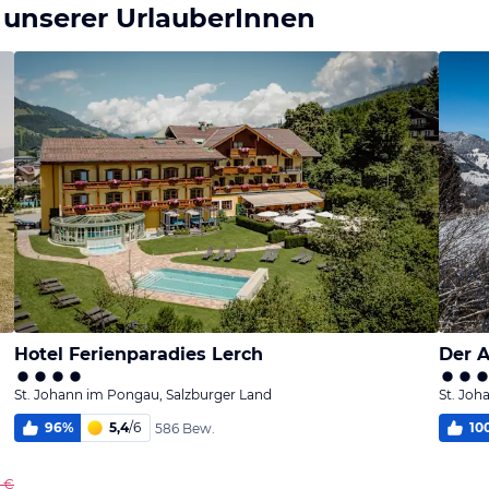
 unserer UrlauberInnen
Hotel Ferienparadies Lerch
Der A
St. Johann im Pongau, Salzburger Land
St. Joh
96
%
5,4
/
6
10
586 Bew.
 €