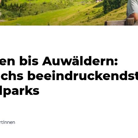
en bis Auwäldern:
ichs beeindruckends
lparks
rtInnen