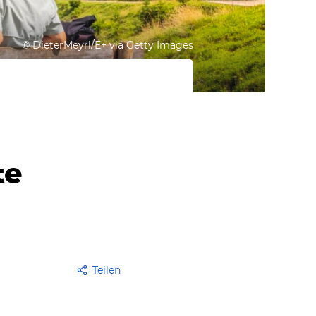
©
DieterMeyrl/E+ via Getty Images
te
Teilen