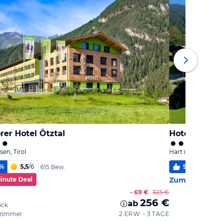
rer Hotel Ötztal
Hotel Hoppe
en, Tirol
Hart im Zillertal, T
%
5,5
/
6
92
%
5,5
615 Bew.
Minute Deal
Zum Hotel
- 69 €
325 €
256 €
ab
ück
zimmer
2 ERW. • 3 TAGE