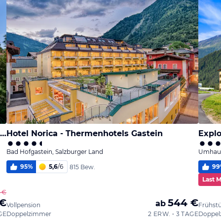
das Balance - SPA & GOLF Hotel am Wörthersee
Hotel Norica - Thermenhotels Gastein
Explo
Bad Hofgastein, Salzburger Land
Umhaus
95
%
5,6
/
6
99
815 Bew.
Last 
 €
 €
544 €
ab
Vollpension
Frühst
GE
Doppelzimmer
2 ERW. • 3 TAGE
Doppel