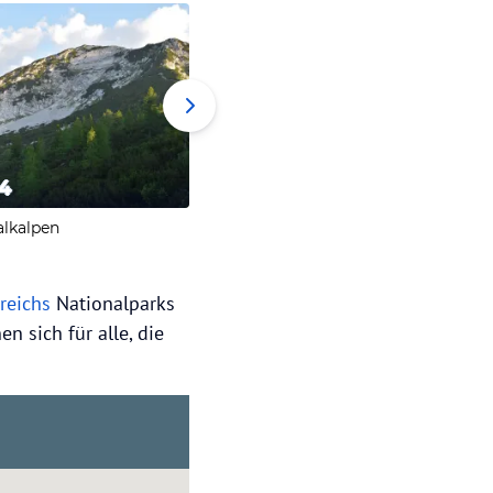
4
5
6
alkalpen
Gesäuse
Neusied
rreichs
Nationalparks
n sich für alle, die