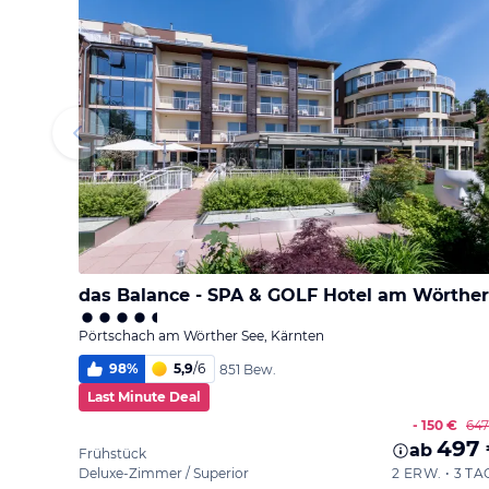
Pörtschach am Wörther See, Kärnten
98
%
5,9
/
6
851 Bew.
Last Minute Deal
- 150 €
647
497
ab
Frühstück
Deluxe-Zimmer / Superior
2 ERW. • 3 TA