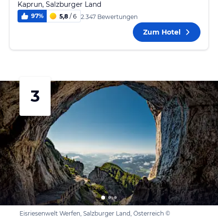
Kaprun, Salzburger Land
97
%
5,8
/ 6
2.347 Bewertungen
Zum Hotel
3
Eisriesenwelt Werfen, Salzburger Land, Österreich ©