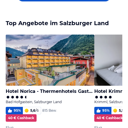
Top Angebote im Salzburger Land
Hotel Norica - Thermenhotels Gastein
Hotel Krimml
Bad Hofgastein, Salzburger Land
Krimml, Salzburger
95
%
5,6
/
6
95
%
5,5
/
6
815 Bew.
40 € Cashback
40 € Cashback
Flug
Flug