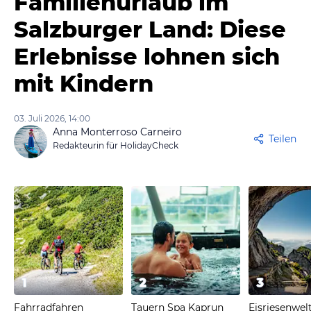
Familienurlaub im
Salzburger Land: Diese
Erlebnisse lohnen sich
mit Kindern
03. Juli 2026, 14:00
Anna Monterroso Carneiro
Teilen
Redakteurin für HolidayCheck
1
2
3
Fahrradfahren
Tauern Spa Kaprun
Eisriesenwel