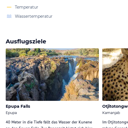
Temperatur
Wassertemperatur
Ausflugsziele
Epupa Falls
Otjitotongw
Epupa
Kamanjab
40 Meter in die Tiefe fällt das Wasser der Kunene
Im Otjitotongw