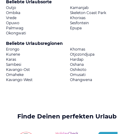
Beliebte Urlaubsorte
Outjo
Kamanjab
Ombika
Skeleton Coast Park
Vrede
Khorixas
Opuwo
Sesfontein
Palmwag
Epupa
Okongwati
Beliebte Urlaubsregionen
Erongo
Khomas
Kunene
Otjozondjupa
Karas
Hardap
Sambesi
Oshana
Kavango-Ost
Oshikoto
Omaheke
Omusati
Kavango-West
Ohangwena
Finde Deinen perfekten Urlaub