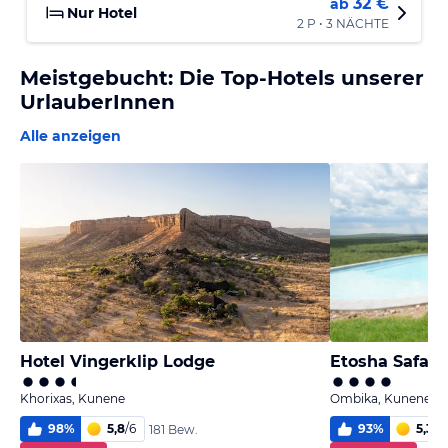
32 €
ab
Nur Hotel
2 P • 3 NÄCHTE
Meistgebucht: Die Top-Hotels unserer
UrlauberInnen
Alle anzeigen
Hotel Vingerklip Lodge
Etosha Safari
Khorixas, Kunene
Ombika, Kunene
98
%
5,8
/
6
93
%
5,3
/
6
181 Bew.