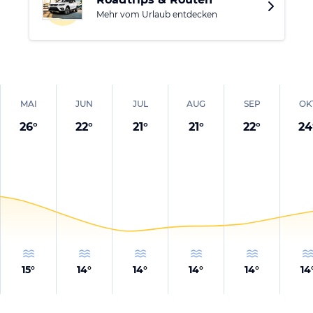
Mehr vom Urlaub entdecken
MAI
JUN
JUL
AUG
SEP
OK
26
°
22
°
21
°
21
°
22
°
24
15
°
14
°
14
°
14
°
14
°
14