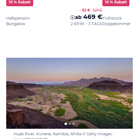
10 % Rabatt
10 % Rabatt
- 52 €
521 €
469 €
ab
Halbpension
Frühstück
Bungalow
2 ERW. • 3 TAGE
Doppelzimmer
Huab River, Kunene, Namibia, Afrika © Getty Images -