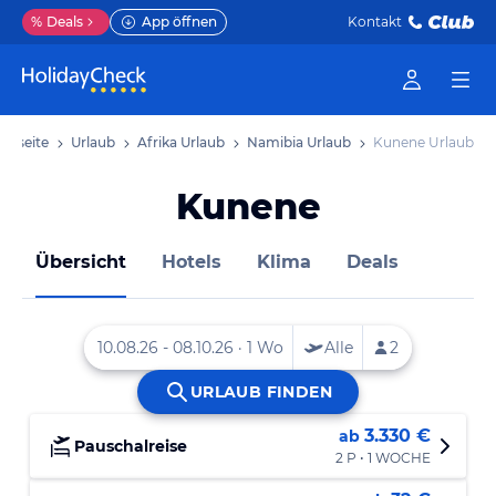
%
Deals
App öffnen
Kontakt
artseite
Urlaub
Afrika Urlaub
Namibia Urlaub
Kunene Urlaub
Kunene
Übersicht
Hotels
Klima
Deals
3.330 €
ab
Pauschalreise
2 P • 1 WOCHE