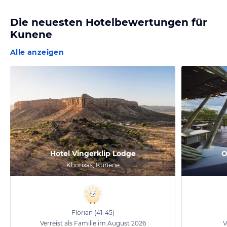
Die neuesten Hotelbewertungen für
Kunene
Alle anzeigen
Hotel Vingerklip Lodge
O
Khorixas, Kunene
Florian
(41-45)
Verreist als Familie im August 2026
V