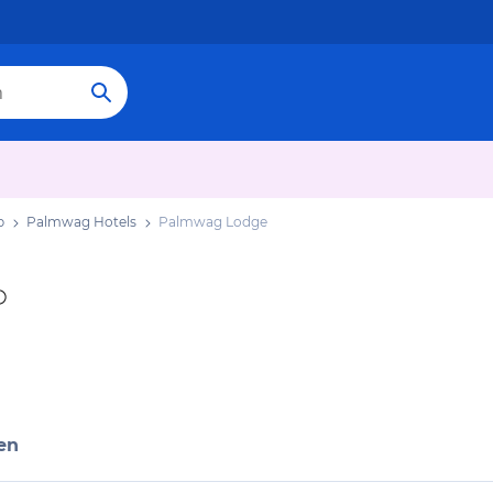
b
Palmwag Hotels
Palmwag Lodge
en