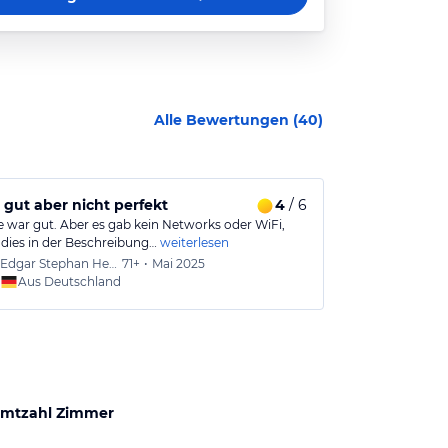
Alle Bewertungen (
40
)
ives.
 gut aber nicht perfekt
4
/ 6
Gut gestalt
e war gut. Aber es gab kein Networks oder WiFi,
Das Hotel hat e
dies in der Beschreibung…
weiterlesen
gestaltete Zimm
Edgar Stephan Henry
71+
•
Mai 2025
CR
46-
Aus Deutschland
Aus
mtzahl Zimmer