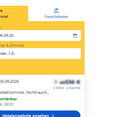
Hotel
Pauschalreisen
m
06.09.26
mer & Zimmer
der, 1 Zi.
536 €
 06.09.2026
ab
2 ERW • 2 Nächte
Standard-Zweibettzimmer, Nichtraucher, Bergblick
ornierbar
6, 18:00
Hotelangebote
ansehen