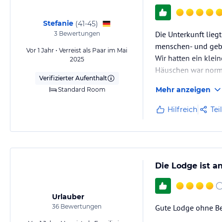
Stefanie
(
41-45
)
Die Unterkunft lieg
3
Bewertungen
menschen- und gebä
Vor 1 Jahr • Verreist als Paar im Mai
Wir hatten ein klei
2025
Häuschen war norma
Verifizierter Aufenthalt
in Buffet-Form, wel
Mehr anzeigen
Standard Room
...) Unsere Reinigu
Hilfreich
Tei
Die Lodge ist a
Urlauber
36
Bewertungen
Gute Lodge ohne Be