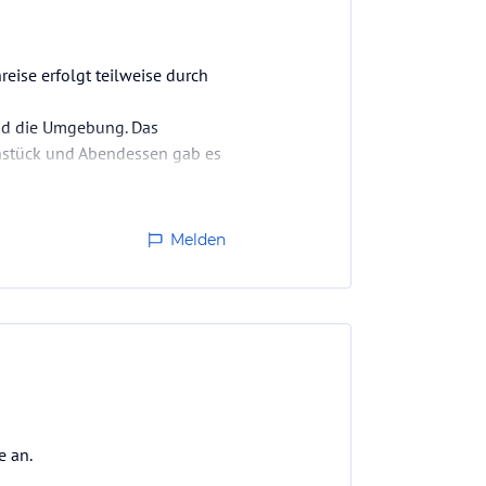
eise erfolgt teilweise durch
und die Umgebung. Das
ühstück und Abendessen gab es
chte (Oryx, Kudu, Hake-Fisch,
Melden
e an.