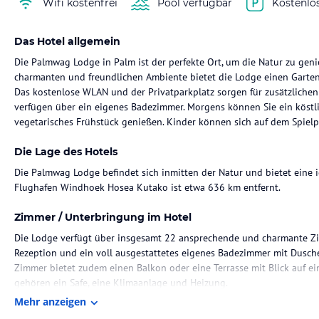
Wifi kostenfrei
Pool verfügbar
Kostenlo
Das Hotel allgemein
Die Palmwag Lodge in Palm ist der perfekte Ort, um die Natur zu gen
charmanten und freundlichen Ambiente bietet die Lodge einen Garten,
Das kostenlose WLAN und der Privatparkplatz sorgen für zusätzlichen
verfügen über ein eigenes Badezimmer. Morgens können Sie ein köstlic
vegetarisches Frühstück genießen. Kinder können sich auf dem Spielp
Die Lage des Hotels
Die Palmwag Lodge befindet sich inmitten der Natur und bietet eine
Flughafen Windhoek Hosea Kutako ist etwa 636 km entfernt.
Zimmer / Unterbringung im Hotel
Die Lodge verfügt über insgesamt 22 ansprechende und charmante Z
Rezeption und ein voll ausgestattetes eigenes Badezimmer mit Dusch
Zimmer bietet zudem einen Balkon oder eine Terrasse mit Blick auf ei
gehören ein Safe, eine Klimaanlage und Heizung.
Mehr anzeigen
Gastronomie im Hotel