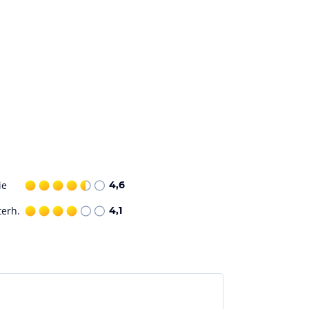
ie
4,6
terh.
4,1