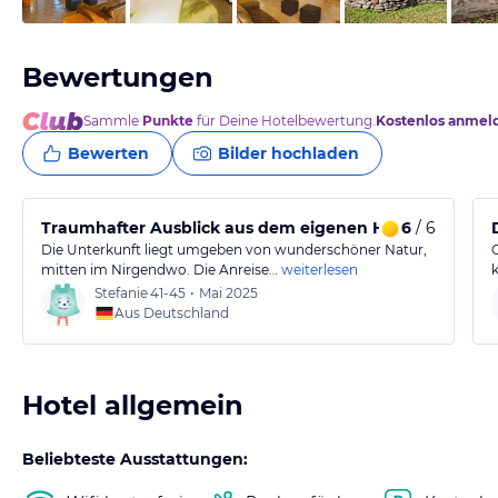
Bewertungen
Sammle
Punkte
für Deine Hotelbewertung.
Kostenlos anmel
Bewerten
Bilder hochladen
Traumhafter Ausblick aus dem eigenen Häuschen
6
/ 6
Die Unterkunft liegt umgeben von wunderschöner Natur,
mitten im Nirgendwo. Die Anreise…
weiterlesen
Stefanie
41-45
•
Mai 2025
Aus Deutschland
Hotel allgemein
Beliebteste Ausstattungen: