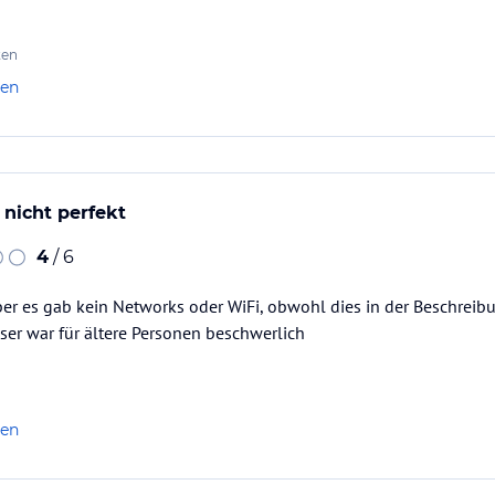
ten
len
 nicht perfekt
4
/ 6
ber es gab kein Networks oder WiFi, obwohl dies in der Beschrei
er war für ältere Personen beschwerlich
len