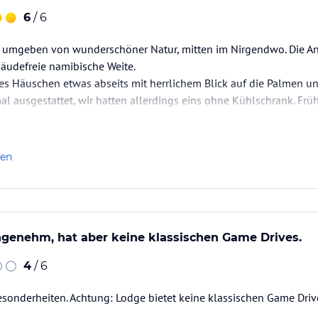
6
/ 6
t umgeben von wunderschöner Natur, mitten im Nirgendwo. Die Anr
udefreie namibische Weite.
nes Häuschen etwas abseits mit herrlichem Blick auf die Palmen 
l ausgestattet, wir hatten allerdings eins ohne Kühlschrank. Fr
ches ausreichend bestückt war. Abends gab es auch nationale Geri
ngsfee war…
len
ngenehm, hat aber keine klassischen Game Drives.
4
/ 6
sonderheiten. Achtung: Lodge bietet keine klassischen Game Driv