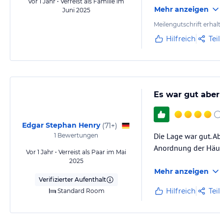
Vor 1 Jahr • Verreist als Familie im
Mehr anzeigen
Juni 2025
Meilengutschrift erhal
Hilfreich
Tei
Es war gut aber
Edgar Stephan Henry
(
71+
)
Die Lage war gut. A
1
Bewertungen
Anordnung der Häus
Vor 1 Jahr • Verreist als Paar im Mai
2025
Mehr anzeigen
Verifizierter Aufenthalt
Hilfreich
Tei
Standard Room