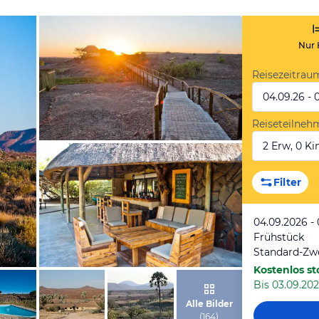
Nur 
Reisezeitrau
04.09.26 - 
Reiseteilneh
2 Erw, 0 Kin
von Expedia
Filter
04.09.2026 -
Frühstück
Kostenlos st
Bis 03.09.202
von Expedia
Alle Bilder
(
164
)