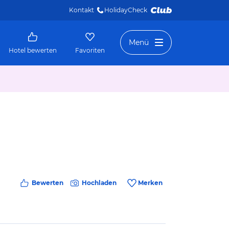
Kontakt
HolidayCheck 
Menü
Hotel bewerten
Favoriten
Bewerten
Hochladen
Merken