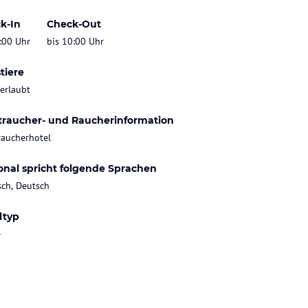
k-In
Check-Out
:00 Uhr
bis 10:00 Uhr
tiere
 erlaubt
traucher- und Raucherinformation
raucherhotel
onal spricht folgende Sprachen
sch, Deutsch
ltyp
e