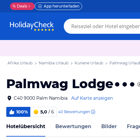
%
Deals
App herunterladen
Afrika Urlaub
Namibia Urlaub
Kunene Urlaub
Palmwag Urlau
Palmwag Lodge
C40 9000 Palm Namibia
Auf Karte anzeigen
100%
5,0
/ 6
40
Bewertungen
Hotelübersicht
Bewertungen
Bilder
Frag