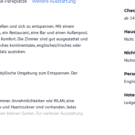
se Parkplätze
Weitere Ausstattung
Chec
ab 14
ießen und sich zu entspannen. Mit einem
Haus
 ein Restaurant, eine Bar und einen Außenpool.
 Komfort. Die Zimmer sind gut ausgestattet und
Nicht
hes kontinentales, englisches/irisches oder
latz austoben.
Nich
Nicht
 idyllische Umgebung zum Entspannen. Der
Pers
Engli
Hote
immer. Annehmlichkeiten wie WLAN, eine
Lodg
e und Haartrockner sind vorhanden. Jedes
nen kleinen Garten. Zur weiteren Ausstattung