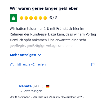
denen Sie die Tierwelt des Etosha Nationalparks hautnah erleben
können. Entspannen Sie sich auch am Außenpool oder erkunden
Wir wären gerne länger geblieben
Sie die Umgebung auf den zahlreichen Wanderwegen.
6
/ 6
Hinweis:
Verfasst von HolidayCheck mit Hilfe von KI. Alle
Angaben ohne Gewähr. Bitte lies vor der Buchung die
Wir hatten leider nur 1 Ü mit Frühstück hier im
verbindlichen
Angebotsdetails
des jeweiligen Veranstalters.
Rahmen der Rundreise. Dazu kam, dass wir am Vortag
ziemlich spät ankamen. Uns erwartete eine sehr
gepflegte, großzügige Anlage und eine
beeindruckende Lobby mit Rezeption und
Mehr anzeigen
angrenzendem Restaurant und Bar.
Hilfreich
Teilen
Renate
(
61-65
)
13
Bewertungen
Vor 8 Monaten • Verreist als Paar im November 2025