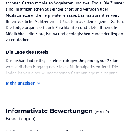
schönen Garten mit vielen Vogelarten und zwei Pools. Die Zimmer
sind im afrikanischen Stil eingerichtet und verfügen über
Moskitonetze und eine private Terrasse. Das Restaurant serviert
Ihnen köstliche Mahlzeiten mit Kräutern aus dem eigenen Garten.
Die Lodge organisiert auch Pirschfahrten und bietet Ihnen die
Möglichkeit, die Flora, Fauna und geologischen Funde der Region
zu entdecken.
Die Lage des Hotels
Die Toshari Lodge liegt in einer ruhigen Umgebung, nur 25 km
vom südlichen Eingang des Etosha Nationalparks entfernt. Die
Lodge ist von einer wunderschönen Gartenanlage mit Mopane-
und Seringa-Bäumen umgeben und bietet zahlreiche Wanderwege.
Mehr anzeigen
Von hier aus können Sie die Flora, Fauna und geologischen Funde
der Region erkunden. Die Lodge befindet sich in der Nähe von
Outjo und bietet Ihnen eine ideale Ausgangslage, um die
umliegenden Orte wie Okaukuejo und den Andersson Gate zu
besuchen.
Informativste Bewertungen
(von
74
Bewertungen)
Zimmer / Unterbringung im Hotel
Die Toshari Lodge verfügt über 38 Zimmer, die im afrikanischen