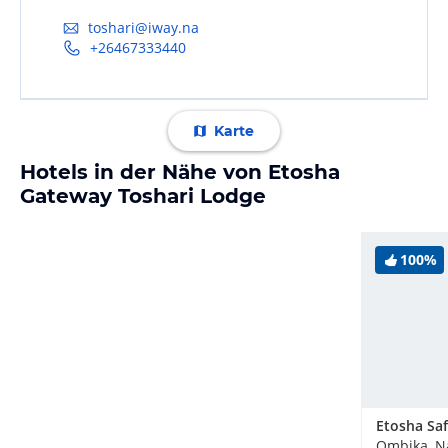
toshari@iway.na
+26467333440
Karte
Hotels in der Nähe von Etosha
Gateway Toshari Lodge
100%
Ombika, N