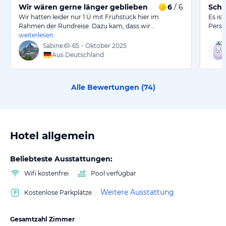
Wir wären gerne länger geblieben
6
/ 6
Schö
Wir hatten leider nur 1 Ü mit Frühstück hier im
Es is
Rahmen der Rundreise. Dazu kam, dass wir…
Perso
weiterlesen
Sabine
61-65
•
Oktober 2025
Aus Deutschland
Alle Bewertungen (
74
)
Hotel allgemein
Beliebteste Ausstattungen:
Wifi kostenfrei
Pool verfügbar
Weitere Ausstattung
Kostenlose Parkplätze
Gesamtzahl Zimmer