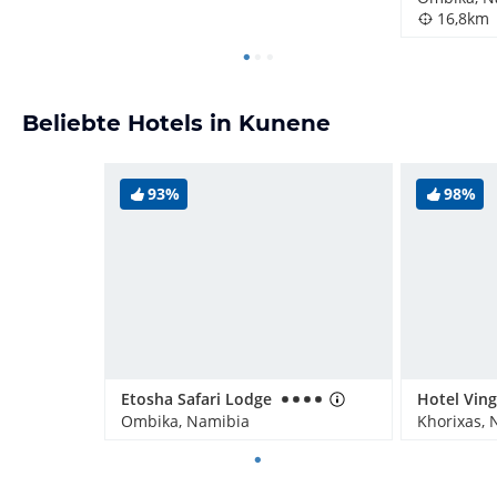
16,8km
Beliebte Hotels in Kunene
93%
98%
Etosha Safari Lodge
Ombika, Namibia
Khorixas, 