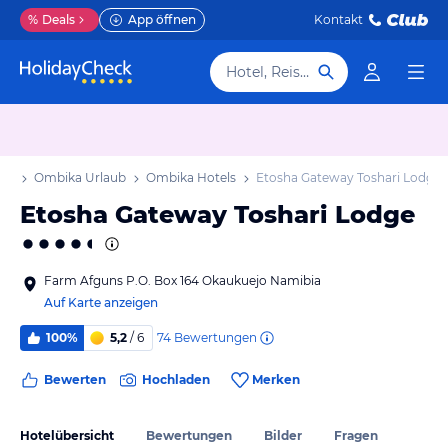
%
Deals
App öffnen
Kontakt
Hotel, Reiseziel
ub
Ombika Urlaub
Ombika Hotels
Etosha Gateway Toshari Lodge
Etosha Gateway Toshari Lodge
Farm Afguns P.O. Box 164 Okaukuejo Namibia
Auf Karte anzeigen
74
Bewertungen
100%
5,2
/ 6
Bewerten
Hochladen
Merken
Hotelübersicht
Bewertungen
Bilder
Fragen