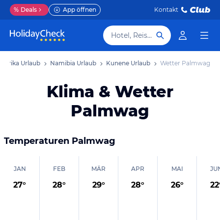
%
Deals
App öffnen
Kontakt
Hotel, Reiseziel
Afrika Urlaub
Namibia Urlaub
Kunene Urlaub
Wetter Palmwag
Klima & Wetter
Palmwag
Temperaturen
Palmwag
JAN
FEB
MÄR
APR
MAI
JU
27
°
28
°
29
°
28
°
26
°
22