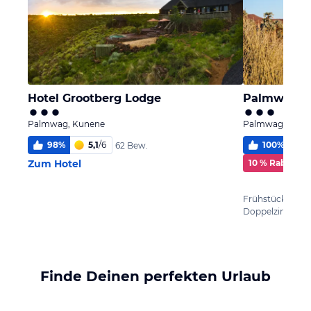
Hotel Grootberg Lodge
Palmwag L
Palmwag, Kunene
Palmwag, Kune
98
%
5,1
/
6
100
%
5
62 Bew.
Zum Hotel
10 % Rabatt
Frühstück
Doppelzimmer
Finde Deinen perfekten Urlaub