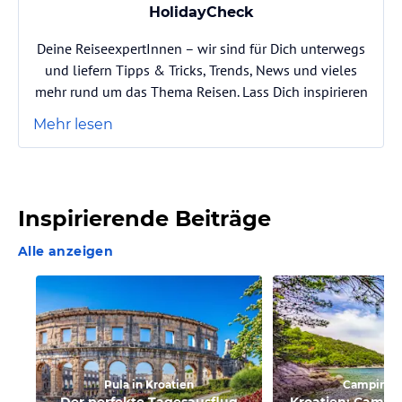
HolidayCheck
Deine ReiseexpertInnen – wir sind für Dich unterwegs
und liefern Tipps & Tricks, Trends, News und vieles
mehr rund um das Thema Reisen. Lass Dich inspirieren
Mehr lesen
Inspirierende Beiträge
Alle anzeigen
Pula in Kroatien
Campingu