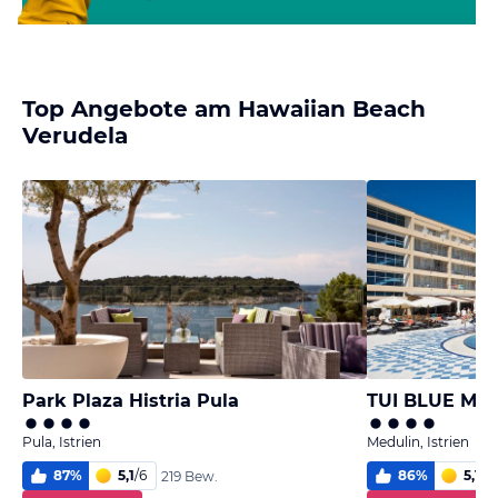
Top Angebote am Hawaiian Beach
Verudela
Park Plaza Histria Pula
TUI BLUE Med
Pula, Istrien
Medulin, Istrien
87
%
5,1
/
6
86
%
5,1
/
6
219 Bew.