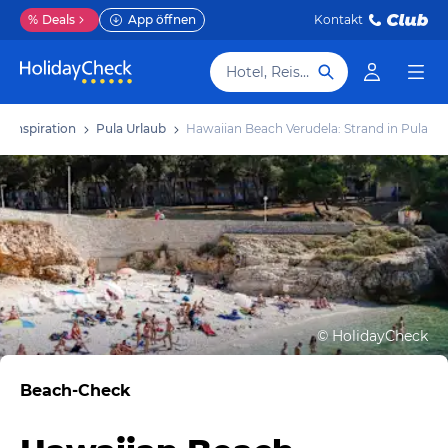
%
Deals
App öffnen
Kontakt
Hotel, Reiseziel
Inspiration
Pula Urlaub
Hawaiian Beach Verudela: Strand in Pula
©
HolidayCheck
Beach-Check