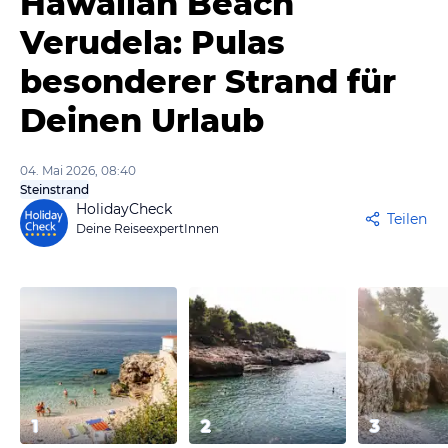
Hawaiian Beach
Verudela: Pulas
besonderer Strand für
Deinen Urlaub
04. Mai 2026, 08:40
Steinstrand
HolidayCheck
Teilen
Deine ReiseexpertInnen
1
2
3