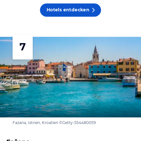
Hotels entdecken
7
Fazana, Istrien, Kroatien ©Getty-554480059