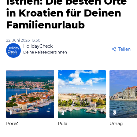
Istrien: Die besten Orte
in Kroatien für Deinen
Familienurlaub
22. Juni 2026, 13:50
HolidayCheck
Teilen
Deine ReiseexpertInnen
1
2
3
Poreč
Pula
Umag