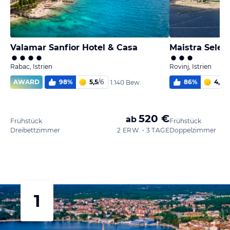
Valamar Sanfior Hotel & Casa
Maistra Select
Rabac, Istrien
Rovinj, Istrien
AWARD
98
%
5,5
/
6
86
%
4,6
/
6
1.140 Bew.
520 €
ab
Frühstück
Frühstück
Dreibettzimmer
2 ERW. • 3 TAGE
Doppelzimmer
1