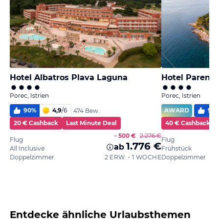
Hotel Albatros Plava Laguna
Hotel Parent
Porec, Istrien
Porec, Istrien
90
%
4,9
/
6
AWARD
96
474 Bew.
20 € Cashback
Last Minute Deal
40 € Cashback
- 500 €
2.276 €
Flug
Flug
1.776 €
ab
All Inclusive
Frühstück
Doppelzimmer
2 ERW. • 1 WOCHE
Doppelzimmer
Entdecke ähnliche Urlaubsthemen