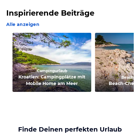
Inspirierende Beiträge
Alle anzeigen
Campingurlaub
Kroatien: Campingplätze mit
Beach-C
Mobile Home am Meer
Beach-Check
Finde Deinen perfekten Urlaub