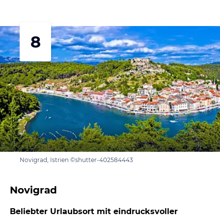
8
Novigrad, Istrien ©shutter-402584443
Novigrad
Beliebter Urlaubsort mit eindrucksvoller