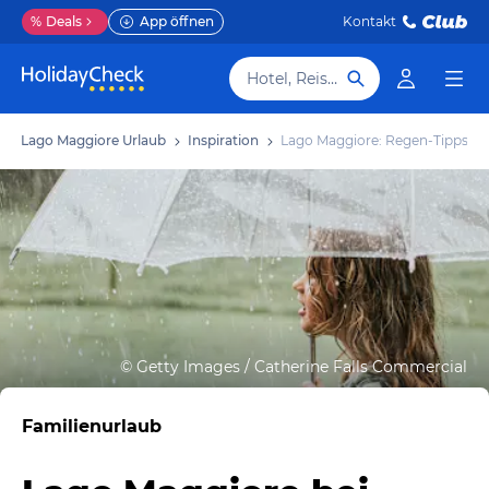
%
Deals
App öffnen
Kontakt
Hotel, Reiseziel
Lago Maggiore Urlaub
Inspiration
Lago Maggiore: Regen-Tipps
©
Getty Images / Catherine Falls Commercial
Familienurlaub