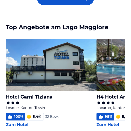
Top Angebote am Lago Maggiore
Hotel Garni Tiziana
H4 Hotel Arca
Losone, Kanton Tessin
Locarno, Kanton Te
100
%
5,4
/
6
98
%
5,3
/
6
32 Bew.
Zum Hotel
Zum Hotel