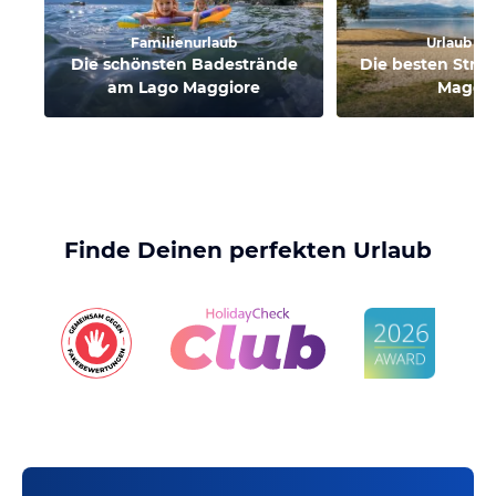
Familienurlaub
Urlaub am
Die schönsten Badestrände
Die besten Strä
am Lago Maggiore
Maggio
Finde Deinen perfekten Urlaub