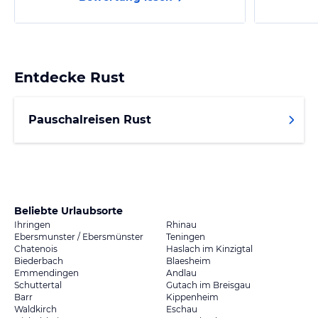
Entdecke
Rust
Pauschalreisen Rust
Beliebte Urlaubsorte
Ihringen
Rhinau
Ebersmunster / Ebersmünster
Teningen
Chatenois
Haslach im Kinzigtal
Biederbach
Blaesheim
Emmendingen
Andlau
Schuttertal
Gutach im Breisgau
Barr
Kippenheim
Waldkirch
Eschau