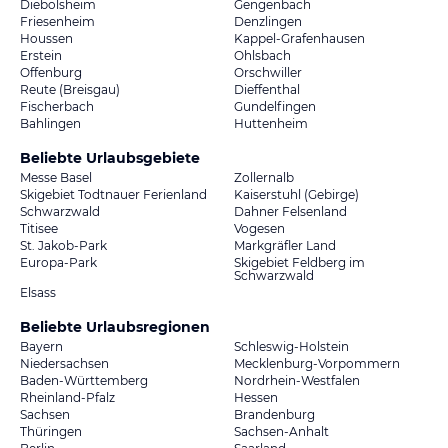
Diebolsheim
Gengenbach
Friesenheim
Denzlingen
Houssen
Kappel-Grafenhausen
Erstein
Ohlsbach
Offenburg
Orschwiller
Reute (Breisgau)
Dieffenthal
Fischerbach
Gundelfingen
Bahlingen
Huttenheim
Beliebte Urlaubsgebiete
Messe Basel
Zollernalb
Skigebiet Todtnauer Ferienland
Kaiserstuhl (Gebirge)
Schwarzwald
Dahner Felsenland
Titisee
Vogesen
St. Jakob-Park
Markgräfler Land
Europa-Park
Skigebiet Feldberg im
Schwarzwald
Elsass
Beliebte Urlaubsregionen
Bayern
Schleswig-Holstein
Niedersachsen
Mecklenburg-Vorpommern
Baden-Württemberg
Nordrhein-Westfalen
Rheinland-Pfalz
Hessen
Sachsen
Brandenburg
Thüringen
Sachsen-Anhalt