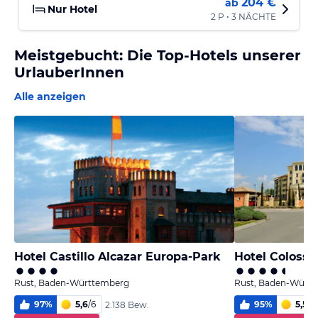
204 €
ab
Nur Hotel
2 P • 3 NÄCHTE
Meistgebucht: Die Top-Hotels unserer
UrlauberInnen
Alle anzeigen
Hotel Castillo Alcazar Europa-Park
Hotel Colosse
Rust, Baden-Württemberg
Rust, Baden-Würt
97
%
5,6
/
6
95
%
5,5
/
6
2.138 Bew.