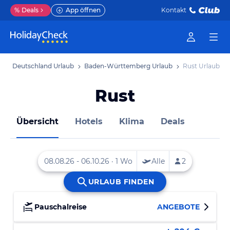
%
Deals
App öffnen
Kontakt
b
Deutschland Urlaub
Baden-Württemberg Urlaub
Rust Urlaub
Rust
Übersicht
Hotels
Klima
Deals
Pauschalreise
ANGEBOTE