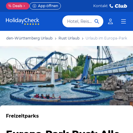
%
Deals
App öffnen
Kontakt
Hotel, Reiseziel
Baden-Württemberg Urlaub
Rust Urlaub
Urlaub im Europa-Park
Freizeitparks