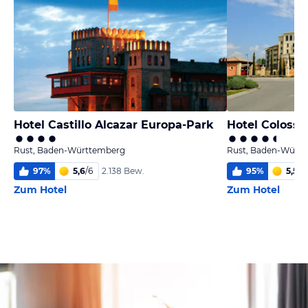
Hotel Castillo Alcazar Europa-Park
Hotel Colosse
Rust, Baden-Württemberg
Rust, Baden-Würt
97
%
5,6
/
6
95
%
5,5
/
6
2.138 Bew.
Zum Hotel
Zum Hotel