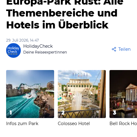
Europa-Park Rust: Alle
Themenbereiche und
Hotels im Überblick
29. Juli 2026, 14:47
HolidayCheck
Teilen
Deine ReiseexpertInnen
1
2
3
Infos zum Park
Colosseo Hotel
Bell Rock Ho