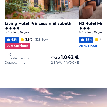
Living Hotel Prinzessin Elisabeth
H2 Hotel Mün
München, Bayern
München, Bayern
62
%
3,9
/
6
89
%
4,9
/
6
328 Bew.
20 € Cashback
Zum Hotel
Flug
1.042 €
ab
ohne Verpflegung
Doppelzimmer
2 ERW. • 1 WOCHE