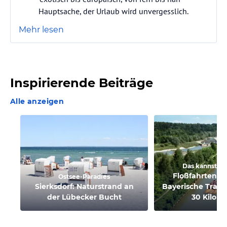
Hauptsache, der Urlaub wird unvergesslich.
Mehr lesen
Inspirierende Beiträge
Alle anzeigen
Das kannst Du
Floßfahrten auf
Ostsee-Paradies
Sierksdorf: Naturstrand an
Bayerische Tradi
der Lübecker Bucht
30 Kilom