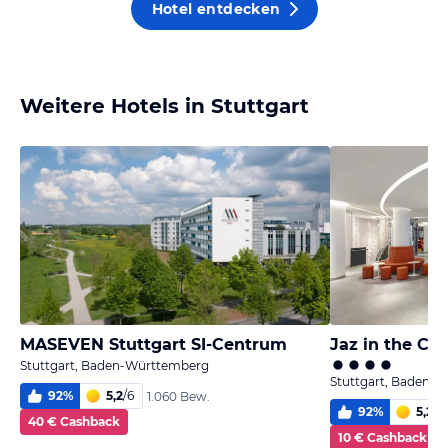
Hotel entdecken
Weitere Hotels in Stuttgart
MASEVEN Stuttgart SI-Centrum
Jaz in the Cit
Stuttgart, Baden-Württemberg
Stuttgart, Baden-
92
%
5,2
/
6
1.060 Bew.
92
%
5,2
/
6
40 € Cashback
10 € Cashback