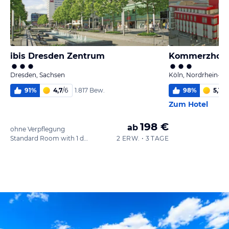
ibis Dresden Zentrum
Kommerzhote
Dresden, Sachsen
Köln, Nordrhein-We
91
%
4,7
/
6
98
%
5,1
/
6
1.817 Bew.
Zum Hotel
198 €
ab
ohne Verpflegung
Standard Room with 1 double bed 160 x 200 cm
2 ERW. • 3 TAGE