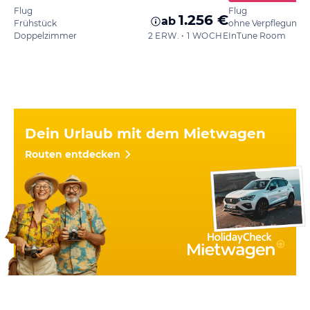
Flug
Flug
1.256 €
ab
Frühstück
ohne Verpflegung
Doppelzimmer
2 ERW. • 1 WOCHE
InTune Room
Dein Urlaub mit dem Mietwagen
Routen entdecken