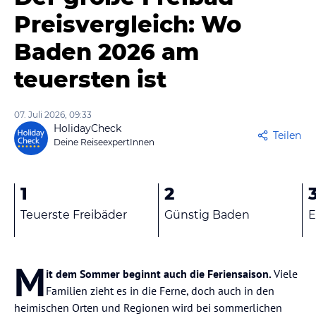
Preisvergleich: Wo
Baden 2026 am
teuersten ist
07. Juli 2026, 09:33
HolidayCheck
Teilen
Deine ReiseexpertInnen
1
2
Teuerste Freibäder
Günstig Baden
E
M
it dem Sommer beginnt auch die Feriensaison.
Viele
Familien zieht es in die Ferne, doch auch in den
heimischen Orten und Regionen wird bei sommerlichen