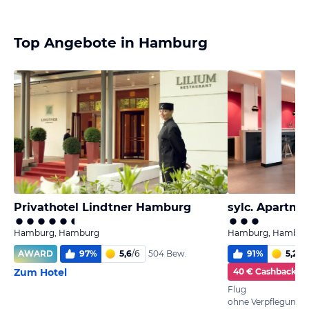
Top Angebote in Hamburg
Privathotel Lindtner Hamburg
Hamburg, Hamburg
Hamburg, Hambur
AWARD
97
%
5,6
/
6
91
%
5,2
/
6
504 Bew.
Zum Hotel
40 € Cashback
Flug
ohne Verpflegung