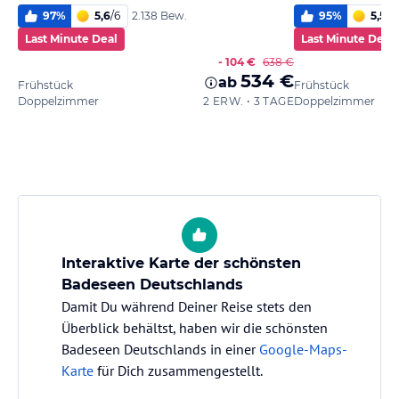
97
%
5,6
/
6
95
%
5,5
/
6
2.138 Bew.
Last Minute Deal
Last Minute Deal
- 104 €
638 €
534 €
ab
Frühstück
Frühstück
Doppelzimmer
2 ERW. • 3 TAGE
Doppelzimmer
Interaktive Karte der schönsten
Badeseen Deutschlands
Damit Du während Deiner Reise stets den
Überblick behältst, haben wir die schönsten
Badeseen Deutschlands in einer
Google-Maps-
Karte
für Dich zusammengestellt.