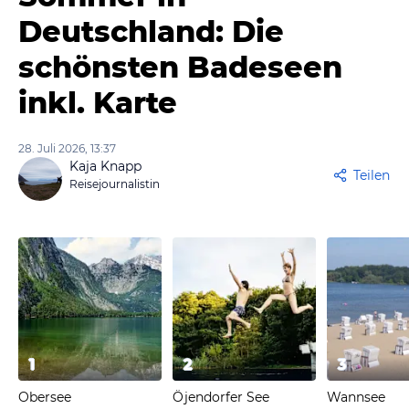
Deutschland: Die
schönsten Badeseen
inkl. Karte
28. Juli 2026, 13:37
Kaja Knapp
Teilen
Reisejournalistin
1
2
3
Obersee
Öjendorfer See
Wannsee