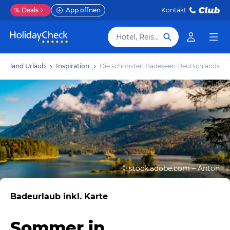
%
Deals
App öffnen
Kontakt
Hotel, Reiseziel
schland Urlaub
Inspiration
Die schönsten Badeseen Deutschlands
©
stock.adobe.com – Anton
Badeurlaub inkl. Karte
Sommer in