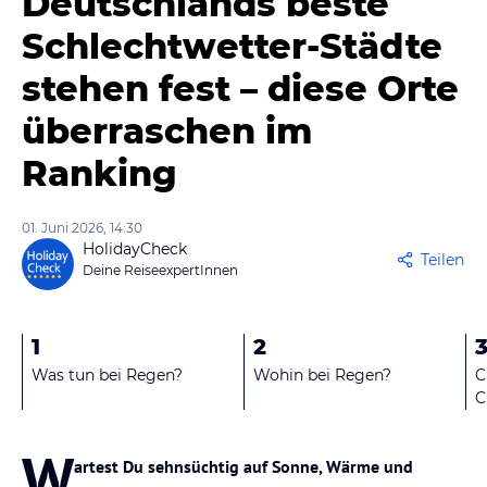
Deutschlands beste
Schlechtwetter-Städte
stehen fest – diese Orte
überraschen im
Ranking
01. Juni 2026, 14:30
HolidayCheck
Teilen
Deine ReiseexpertInnen
1
2
Was tun bei Regen?
Wohin bei Regen?
C
C
W
artest Du sehnsüchtig auf Sonne, Wärme und