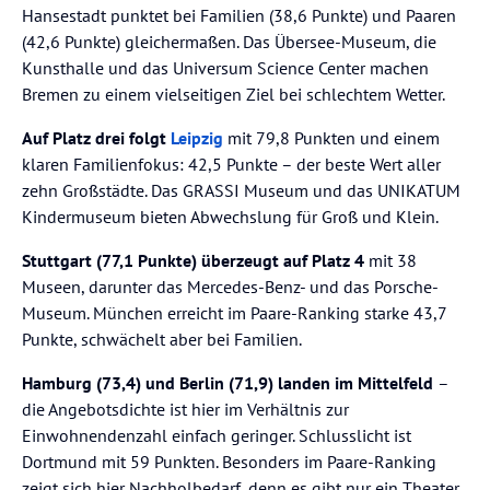
Hansestadt punktet bei Familien (38,6 Punkte) und Paaren
(42,6 Punkte) gleichermaßen. Das Übersee-Museum, die
Kunsthalle und das Universum Science Center machen
Bremen zu einem vielseitigen Ziel bei schlechtem Wetter.
Auf Platz drei folgt
Leipzig
mit 79,8 Punkten und einem
klaren Familienfokus: 42,5 Punkte – der beste Wert aller
zehn Großstädte. Das GRASSI Museum und das UNIKATUM
Kindermuseum bieten Abwechslung für Groß und Klein.
Stuttgart (77,1 Punkte) überzeugt auf Platz 4
mit 38
Museen, darunter das Mercedes-Benz- und das Porsche-
Museum. München erreicht im Paare-Ranking starke 43,7
Punkte, schwächelt aber bei Familien.
Hamburg (73,4) und Berlin (71,9) landen im Mittelfeld
–
die Angebotsdichte ist hier im Verhältnis zur
Einwohnendenzahl einfach geringer. Schlusslicht ist
Dortmund mit 59 Punkten. Besonders im Paare-Ranking
zeigt sich hier Nachholbedarf, denn es gibt nur ein Theater.