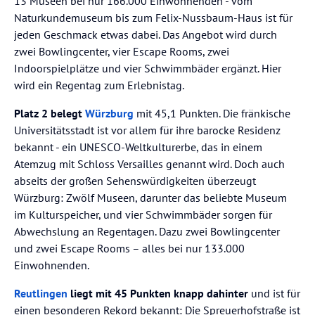
13 Museen bei nur 166.000 Einwohnenden - vom
Naturkundemuseum bis zum Felix-Nussbaum-Haus ist für
jeden Geschmack etwas dabei. Das Angebot wird durch
zwei Bowlingcenter, vier Escape Rooms, zwei
Indoorspielplätze und vier Schwimmbäder ergänzt. Hier
wird ein Regentag zum Erlebnistag.
Platz 2 belegt
Würzburg
mit 45,1 Punkten. Die fränkische
Universitätsstadt ist vor allem für ihre barocke Residenz
bekannt - ein UNESCO-Weltkulturerbe, das in einem
Atemzug mit Schloss Versailles genannt wird. Doch auch
abseits der großen Sehenswürdigkeiten überzeugt
Würzburg: Zwölf Museen, darunter das beliebte Museum
im Kulturspeicher, und vier Schwimmbäder sorgen für
Abwechslung an Regentagen. Dazu zwei Bowlingcenter
und zwei Escape Rooms – alles bei nur 133.000
Einwohnenden.
Reutlingen
liegt mit 45 Punkten knapp dahinter
und ist für
einen besonderen Rekord bekannt: Die Spreuerhofstraße ist