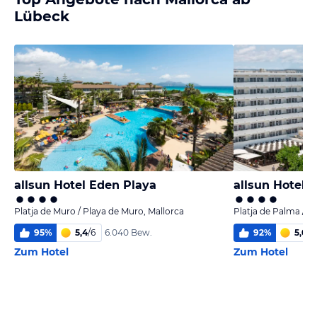
Lübeck
allsun Hotel Eden Playa
allsun Hotel K
Platja de Muro / Playa de Muro, Mallorca
Platja de Palma / P
95
%
5,4
/
6
92
%
5,0
/
6
6.040 Bew.
Zum Hotel
Zum Hotel