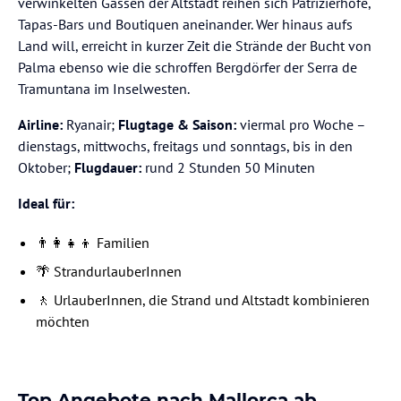
verwinkelten Gassen der Altstadt reihen sich Patrizierhöfe,
Tapas-Bars und Boutiquen aneinander. Wer hinaus aufs
Land will, erreicht in kurzer Zeit die Strände der Bucht von
Palma ebenso wie die schroffen Bergdörfer der Serra de
Tramuntana im Inselwesten.
Airline:
Ryanair;
Flugtage & Saison:
viermal pro Woche –
dienstags, mittwochs, freitags und sonntags, bis in den
Oktober;
Flugdauer:
rund 2 Stunden 50 Minuten
Ideal für:
👨‍👩‍👧‍👦 Familien
🌴 StrandurlauberInnen
🚶 UrlauberInnen, die Strand und Altstadt kombinieren
möchten
Top Angebote nach Mallorca ab