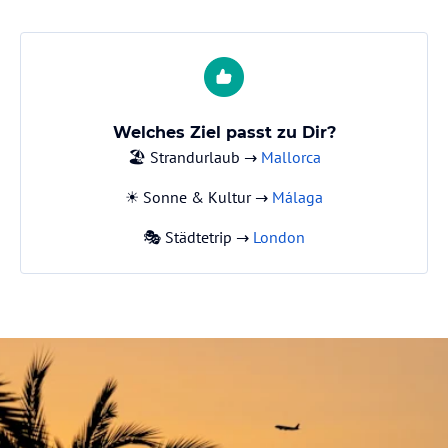
Welches Ziel passt zu Dir?
🏖️ Strandurlaub →
Mallorca
☀️ Sonne & Kultur →
Málaga
🎭 Städtetrip →
London