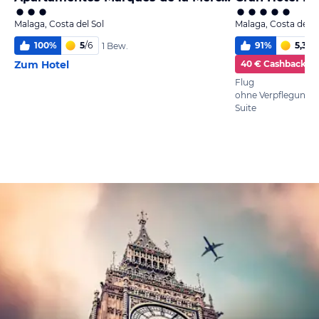
Malaga, Costa del Sol
Malaga, Costa del S
100
%
5
/
6
91
%
5,3
/
6
1 Bew.
Zum Hotel
40 € Cashback
Flug
ohne Verpflegung
Suite