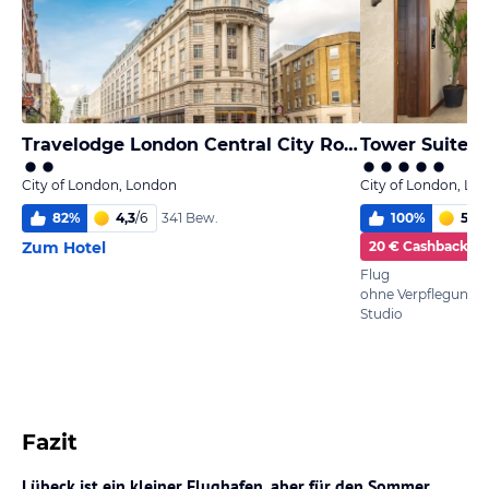
Travelodge London Central City Road
Tower Suites 
City of London, London
City of London, Lo
82
%
4,3
/
6
100
%
5,5
/
341 Bew.
Zum Hotel
20 € Cashback
Flug
ohne Verpflegung
Studio
Fazit
Lübeck ist ein kleiner Flughafen, aber für den Sommer