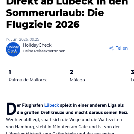
Direkt ab Lübeck in den
Sommerurlaub: Die
Flugziele 2026
17. Juni 2026, 09:25
HolidayCheck
Teilen
Deine ReiseexpertInnen
1
2
Palma de Mallorca
Málaga
L
D
er Flughafen
Lübeck
spielt in einer anderen Liga als
die großen Drehkreuze und macht daraus seinen Reiz
.
Wer hier abfliegt, spart sich die Wege und die Wartezeiten
von Hamburg, steht in Minuten am Gate und ist von der
Lübecker Altstadt, von Ostholstein und der gesamten