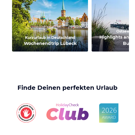
Ostsee-Ur
Highlights an d
Kurzurlaub in Deutschland
Wochenendtrip Lübeck
Buch
Finde Deinen perfekten Urlaub