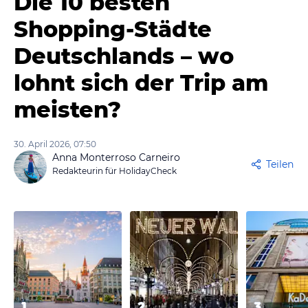
Die 10 besten
Shopping-Städte
Deutschlands – wo
lohnt sich der Trip am
meisten?
30. April 2026, 07:50
Anna Monterroso Carneiro
Teilen
Redakteurin für HolidayCheck
1
2
3