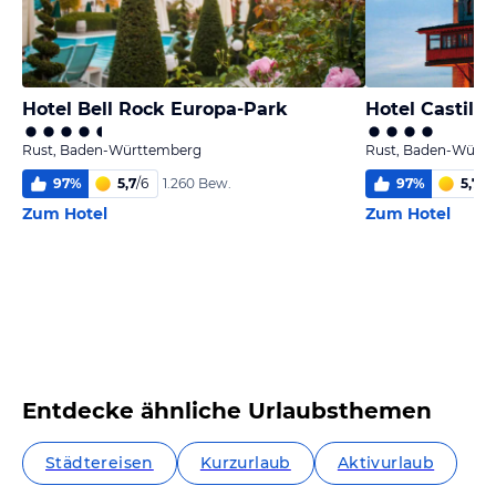
Hotel Bell Rock Europa-Park
Hotel Castill
Rust, Baden-Württemberg
Rust, Baden-Würt
97
%
5,7
/
6
97
%
5,7
/
6
1.260 Bew.
Zum Hotel
Zum Hotel
Entdecke ähnliche Urlaubsthemen
Städtereisen
Kurzurlaub
Aktivurlaub