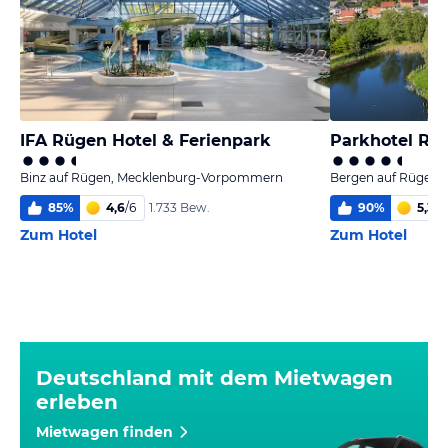
IFA Rügen Hotel & Ferienpark
Parkhotel Rü
Binz auf Rügen, Mecklenburg-Vorpommern
Bergen auf Rügen
85
%
4,6
/
6
90
%
5,3
/
6
1.733 Bew.
Zum Hotel
Zum Hotel
Deutschland mit dem Mietwagen
erleben
Mietwagen finden