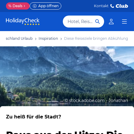
%
Deals
App öffnen
Kontakt
Hotel, Reiseziel
eutschland Urlaub
Inspiration
Diese Reiseziele bringen Abkühlung
©
stock.adobe.com - Jonathan
Zu heiß für die Stadt?