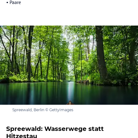
⁠• Paare
Spreewald, Berlin © GettyImages
Spreewald: Wasserwege statt
Hitzestau