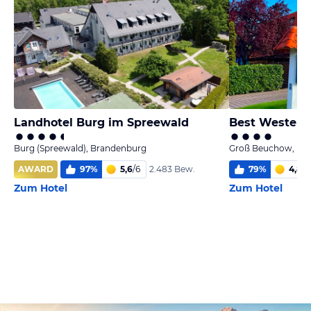
Landhotel Burg im Spreewald
Best Western
Burg (Spreewald), Brandenburg
Groß Beuchow, Br
AWARD
97
%
5,6
/
6
79
%
4,8
/
6
2.483 Bew.
Zum Hotel
Zum Hotel