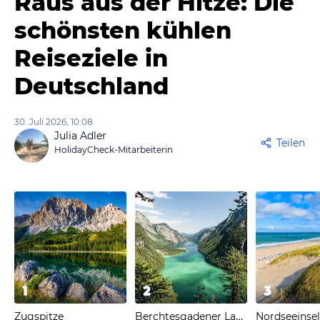
Raus aus der Hitze: Die
schönsten kühlen
Reiseziele in
Deutschland
30. Juli 2026, 10:08
Julia Adler
Teilen
HolidayCheck-Mitarbeiterin
1
2
3
Berchtesgadener Land
Zugspitze
Nordseeinse