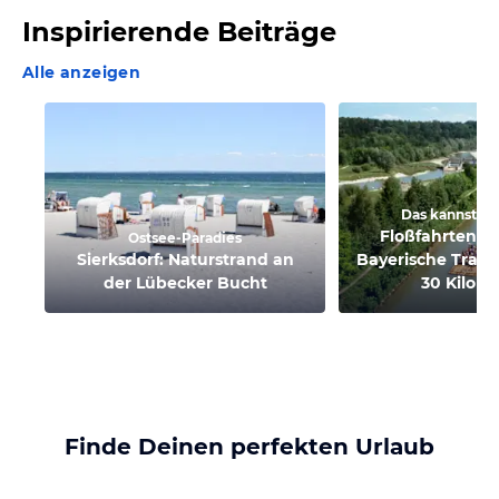
Inspirierende Beiträge
Alle anzeigen
Das kannst Du
Floßfahrten auf
Ostsee-Paradies
Sierksdorf: Naturstrand an
Bayerische Tradi
der Lübecker Bucht
30 Kilom
Finde Deinen perfekten Urlaub