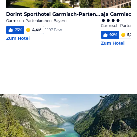
Dorint Sporthotel Garmisch-Partenkirchen
aja Garmisch
Garmisch-Partenkirchen, Bayern
Garmisch-Partenki
73
%
4,4
/
6
1.197 Bew.
92
%
5,3
/
6
Zum Hotel
Zum Hotel