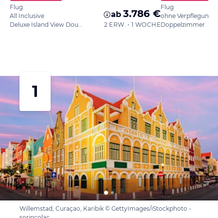
Flug
Flug
3.786 €
ab
All Inclusive
ohne Verpflegung
Deluxe Island View Double
2 ERW. • 1 WOCHE
Doppelzimmer
1
Willemstad, Curaçao, Karibik © GettyImages/iStockphoto -
sorincolac