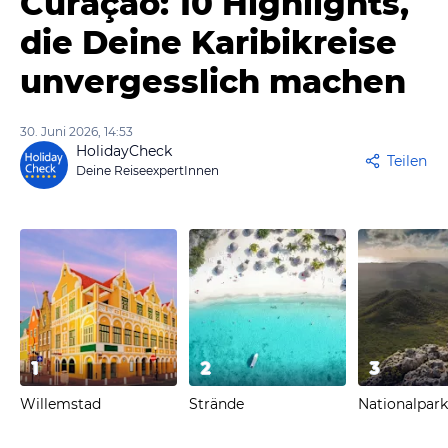
Curaçao: 10 Highlights,
die Deine Karibikreise
unvergesslich machen
30. Juni 2026, 14:53
HolidayCheck
Teilen
Deine ReiseexpertInnen
1
2
3
Willemstad
Strände
Nationalpark