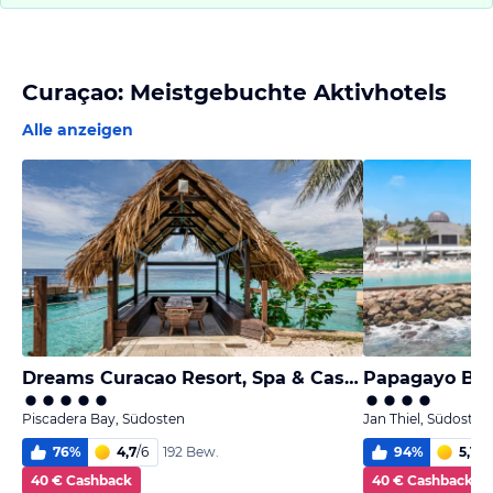
Curaçao: Meistgebuchte Aktivhotels
Alle anzeigen
Dreams Curacao Resort, Spa & Casino
Papagayo Bea
Piscadera Bay, Südosten
Jan Thiel, Südosten
76
%
4,7
/
6
94
%
5,1
/
6
192 Bew.
40 € Cashback
40 € Cashback