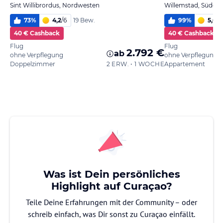
Sint Willibrordus, Nordwesten
Willemstad, Südost
73
%
4,2
/
6
99
%
5,6
/
6
19 Bew.
40 € Cashback
40 € Cashback
Flug
Flug
2.792 €
ab
ohne Verpflegung
ohne Verpflegung
Doppelzimmer
2 ERW. • 1 WOCHE
Appartement
Was ist Dein persönliches
Highlight auf Curaçao?
Teile Deine Erfahrungen mit der Community – oder
schreib einfach, was Dir sonst zu Curaçao einfällt.