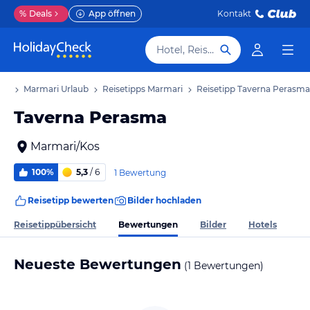
%
Deals
App öffnen
Kontakt
Hotel, Reiseziel
aub
Marmari Urlaub
Reisetipps Marmari
Reisetipp Taverna Perasma
Taverna Perasma
Marmari/Kos
100%
5,3
/ 6
1 Bewertung
Reisetipp bewerten
Bilder hochladen
Bewertungen
Reisetippübersicht
Bilder
Hotels
Neueste Bewertungen
(1 Bewertungen)