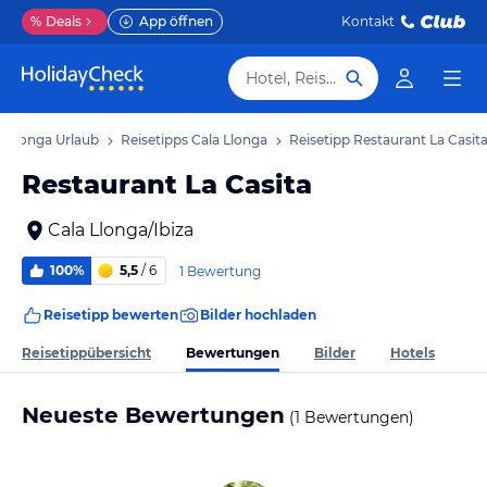
%
Deals
App öffnen
Kontakt
Hotel, Reiseziel
a Llonga Urlaub
Reisetipps Cala Llonga
Reisetipp Restaurant La Casit
Restaurant La Casita
Cala Llonga/Ibiza
100%
5,5
/ 6
1 Bewertung
Reisetipp bewerten
Bilder hochladen
Bewertungen
Reisetippübersicht
Bilder
Hotels
Neueste Bewertungen
(1 Bewertungen)