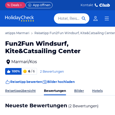
%
Deals
App öffnen
Kontakt
Hotel, Reiseziel
Reisetipps Marmari
Reisetipp Fun2Fun Windsurf, Kite&Catsailing Center
Fun2Fun Windsurf,
Kite&Catsailing Center
Marmari/Kos
100%
6
/ 6
2 Bewertungen
Reisetipp bewerten
Bilder hochladen
Bewertungen
Reisetippübersicht
Bilder
Hotels
Neueste Bewertungen
(2 Bewertungen)