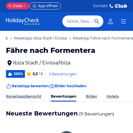
%
Deals
App öffnen
Kontakt
Hotel, Reiseziel
rlaub
Reisetipps Ibiza Stadt / Eivissa
Reisetipp Fähre nach Formentera
Fähre nach Formentera
Ibiza Stadt / Eivissa/Ibiza
100%
5,3
/ 6
9 Bewertungen
Reisetipp bewerten
Bilder hochladen
Bewertungen
Reisetippübersicht
Bilder
Hotels
Neueste Bewertungen
(9 Bewertungen)