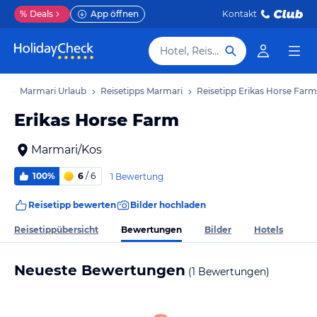
%
Deals
App öffnen
Kontakt
Hotel, Reiseziel
ub
Marmari Urlaub
Reisetipps Marmari
Reisetipp Erikas Horse Farm
Erikas Horse Farm
Marmari/Kos
100%
6
/ 6
1 Bewertung
Reisetipp bewerten
Bilder hochladen
Bewertungen
Reisetippübersicht
Bilder
Hotels
Neueste Bewertungen
(1 Bewertungen)