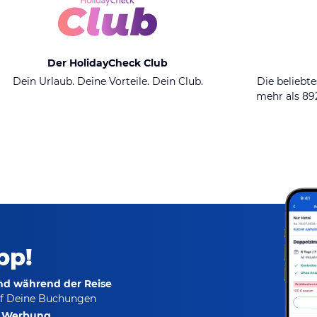
Der HolidayCheck Club
Dein Urlaub. Deine Vorteile. Dein Club.
Die beliebte
mehr als 8
pp!
und während der Reise
f Deine Buchungen
e Werbung