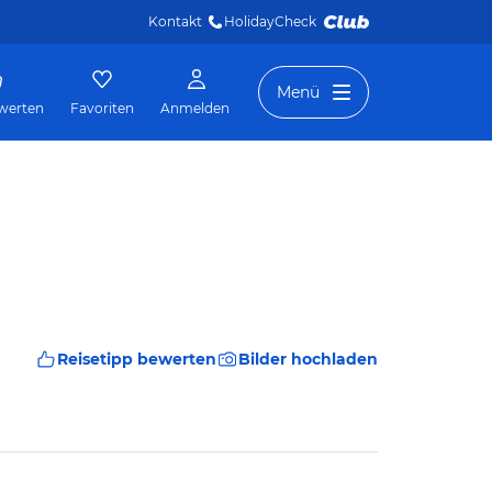
Kontakt
HolidayCheck 
Menü
werten
Favoriten
Anmelden
Reisetipp bewerten
Bilder hochladen