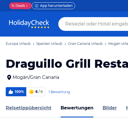
%
Deals
App herunterladen
Europa Urlaub
Spanien Urlaub
Gran Canaria Urlaub
Mogán Url
Draguillo Grill Rest
Mogán/Gran Canaria
100%
6
/ 6
1 Bewertung
Reisetippübersicht
Bewertungen
Bilder