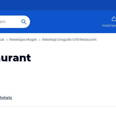
Hotel be
aub
Reisetipps Mogán
Reisetipp Draguillo Grill Restaurant
aurant
Hotels