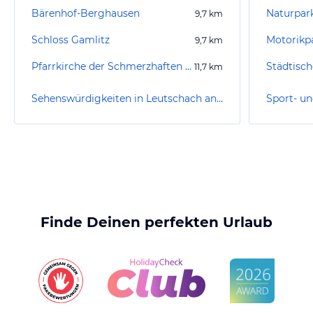
Bärenhof-Berghausen
Naturpa
9,7
km
Schloss Gamlitz
Motorikp
9,7
km
Pfarrkirche der Schmerzhaften Muttergottes
Städtisch
11,7
km
Sehenswürdigkeiten in Leutschach an der Weinstraße
Finde Deinen perfekten Urlaub