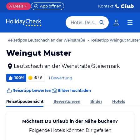
%
Deals
App öffnen
Kontakt
Hotel, Reiseziel
b
Reisetipps Leutschach an der Weinstraße
Reisetipp Weingut Muster
Weingut Muster
Leutschach an der Weinstraße/Steiermark
100%
6
/ 6
1 Bewertung
Reisetipp bewerten
Bilder hochladen
Reisetippübersicht
Bewertungen
Bilder
Hotels
Möchtest Du Urlaub in der Nähe buchen?
Folgende Hotels könnten Dir gefallen