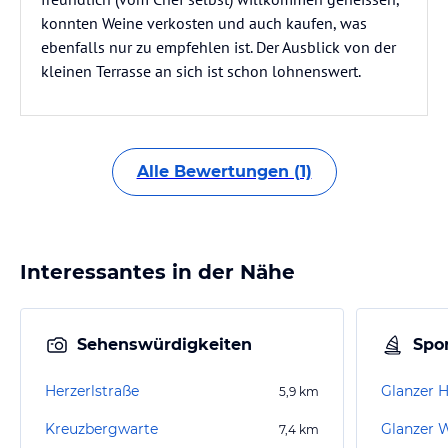
konnten Weine verkosten und auch kaufen, was
ebenfalls nur zu empfehlen ist. Der Ausblick von der
kleinen Terrasse an sich ist schon lohnenswert.
Alle Bewertungen (1)
Interessantes in der Nähe
Sehenswürdigkeiten
Spor
Herzerlstraße
Glanzer 
5,9
km
Kreuzbergwarte
Glanzer 
7,4
km