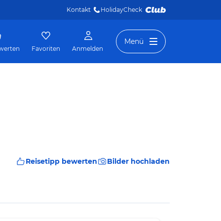
Kontakt
HolidayCheck 
Menü
werten
Favoriten
Anmelden
Reisetipp bewerten
Bilder hochladen