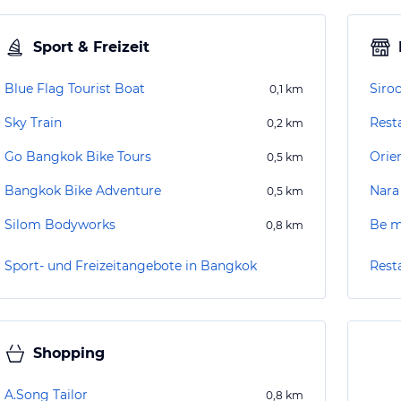
Sport & Freizeit
Blue Flag Tourist Boat
Siro
0,1
km
Sky Train
Rest
0,2
km
Go Bangkok Bike Tours
Orie
0,5
km
Bangkok Bike Adventure
Nara
0,5
km
Silom Bodyworks
Be m
0,8
km
Sport- und Freizeitangebote in Bangkok
Rest
Shopping
A.Song Tailor
0,8
km