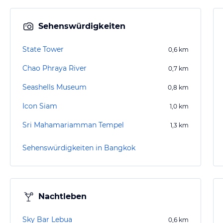
Sehenswürdigkeiten
State Tower
0,6
km
Chao Phraya River
0,7
km
Seashells Museum
0,8
km
Icon Siam
1,0
km
Sri Mahamariamman Tempel
1,3
km
Sehenswürdigkeiten in Bangkok
Nachtleben
Sky Bar Lebua
0,6
km