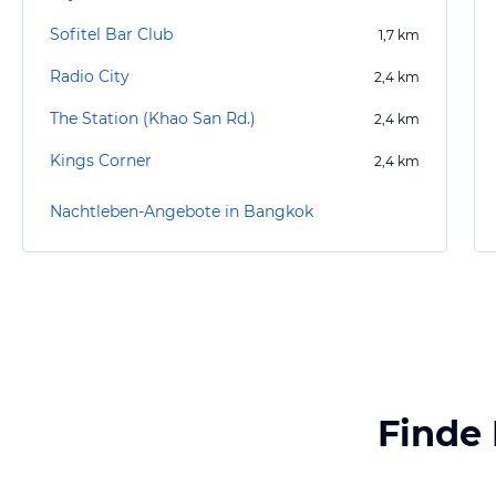
Sofitel Bar Club
1,7
km
Radio City
2,4
km
The Station (Khao San Rd.)
2,4
km
Kings Corner
2,4
km
Nachtleben-Angebote in Bangkok
Finde