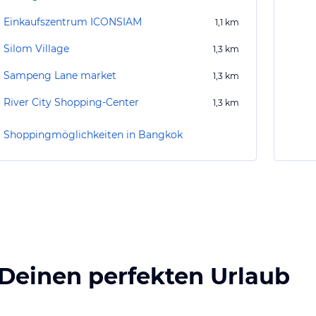
Einkaufszentrum ICONSIAM
1,1
km
Silom Village
1,3
km
Sampeng Lane market
1,3
km
River City Shopping-Center
1,3
km
Shoppingmöglichkeiten in Bangkok
 Deinen perfekten Urlaub