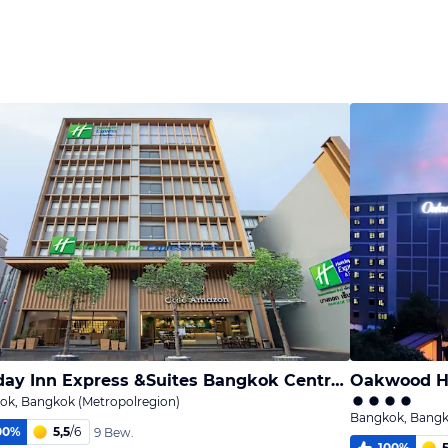
Holiday Inn Express &Suites Bangkok Central Pier
ok, Bangkok (Metropolregion)
Bangkok, Bangk
00
%
5,5
/
6
9 Bew.
100
%
5