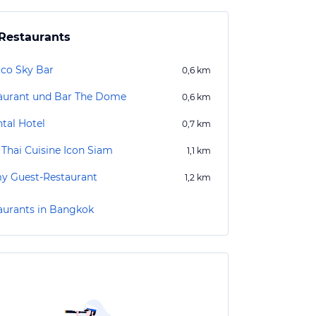
Restaurants
cco Sky Bar
0,6
km
aurant und Bar The Dome
0,6
km
ntal Hotel
0,7
km
 Thai Cuisine Icon Siam
1,1
km
y Guest-Restaurant
1,2
km
aurants in Bangkok