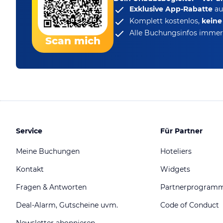
Exklusive App-Rabatte
au
Komplett kostenlos,
kein
Alle Buchungsinfos immer 
Scan mich
Service
Für Partner
Meine Buchungen
Hoteliers
Kontakt
Widgets
Fragen & Antworten
Partnerprogram
Deal-Alarm, Gutscheine uvm.
Code of Conduct