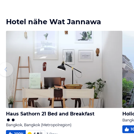
Hotel nähe Wat Jannawa
Haus Sathorn 21 Bed and Breakfast
Bangk
Bangkok, Bangkok (Metropolregion)
1
100
%
4,8
/
6