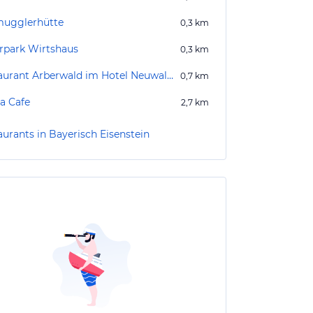
ugglerhütte
0,3
km
rpark Wirtshaus
0,3
km
Restaurant Arberwald im Hotel Neuwaldhaus
0,7
km
a Cafe
2,7
km
aurants in Bayerisch Eisenstein