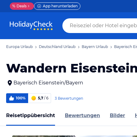
%
Deals
App herunterladen
Europa Urlaub
Deutschland Urlaub
Bayern Urlaub
Bayerisch Ei
Wandern Eisenstei
Bayerisch Eisenstein/Bayern
100%
5,7
/ 6
3 Bewertungen
Reisetippübersicht
Bewertungen
Bilder