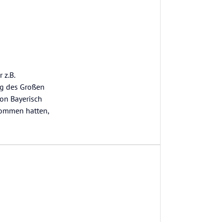
 z.B.
ng des Großen
on Bayerisch
nommen hatten,