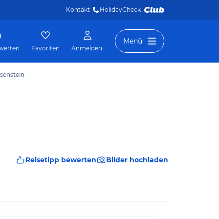
Kontakt
HolidayCheck 
Menü
werten
Favoriten
Anmelden
senstein
Reisetipp bewerten
Bilder hochladen