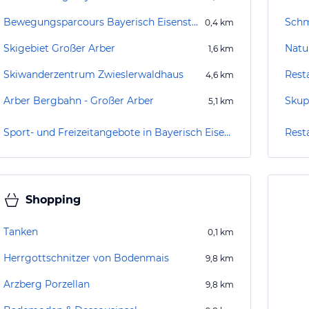
Bewegungsparcours Bayerisch Eisenstein
Schm
0,4
km
Skigebiet Großer Arber
Natu
1,6
km
Skiwanderzentrum Zwieslerwaldhaus
4,6
km
Arber Bergbahn - Großer Arber
Skup
5,1
km
Sport- und Freizeitangebote in Bayerisch Eisenstein
Rest
Shopping
Tanken
0,1
km
Herrgottschnitzer von Bodenmais
9,8
km
Arzberg Porzellan
9,8
km