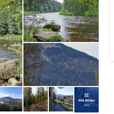
Bild melden
von Rosemarie
Bild melden
von Uta
Alle Bilder
(
64
)