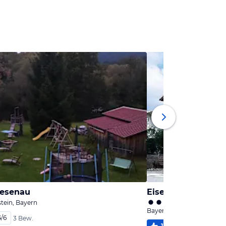
iesenau
Eisensteiner Hof
stein, Bayern
Bayerisch Eisenstein, Bay
6
/
6
3 Bew.
100
%
5,7
/
6