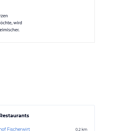
rzen
öchte, wird
eimischer.
Restaurants
hof Fischerwirt
0,2
km