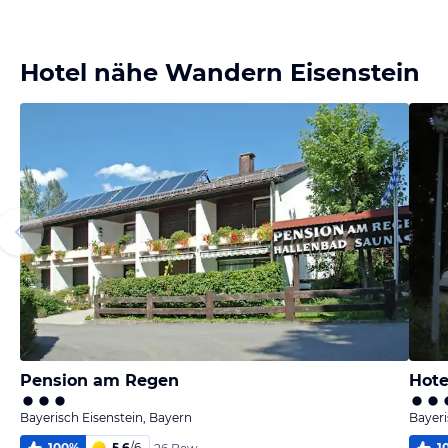
Bild
Bild
Bild
Bild
melden
melden
melden
melden
von Werner
von Bernd
von Bernd
von Andrea
Hotel nähe Wandern Eisenstein
Pension am Regen
Hote
Bayerisch Eisenstein, Bayern
Bayeri
100
%
5,6
/
6
1