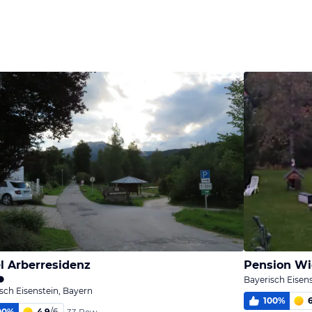
Bild
Bild
Bild
melden
melden
melden
von Andrea
von Andrea
von Andrea
l Arberresidenz
Pension W
Bayerisch Eisen
sch Eisenstein, Bayern
100
%
00
%
4,9
/
6