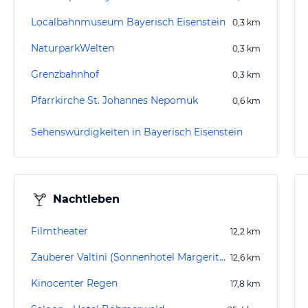
Localbahnmuseum Bayerisch Eisenstein
0,3
km
NaturparkWelten
0,3
km
Grenzbahnhof
0,3
km
Pfarrkirche St. Johannes Nepomuk
0,6
km
Sehenswürdigkeiten in Bayerisch Eisenstein
Nachtleben
Filmtheater
12,2
km
Zauberer Valtini (Sonnenhotel Margeritenhof)
12,6
km
Kinocenter Regen
17,8
km