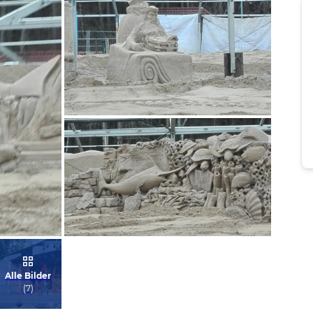
Bild melden
von Waltraut
Bild melden
Alle Bilder
von Waltraut
(
7
)