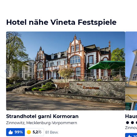
Bild
Bild
Bild
Bild
melden
melden
melden
melden
von Waltraut
von Waltraut
von Waltraut
von Peggy
Hotel nähe Vineta Festspiele
Strandhotel garni Kormoran
Zinnowitz, Mecklenburg-Vorpommern
Zinno
99
%
5,2
/
6
81 Bew.
1