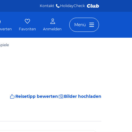
Kontakt
HolidayCheck 
Menü
werten
Favoriten
Anmelden
spiele
Reisetipp bewerten
Bilder hochladen