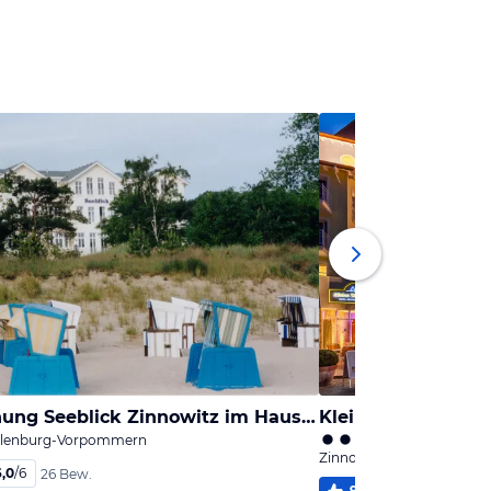
Ferienwohnung Seeblick Zinnowitz im Haus Seeblick 3.OG
Kleine Strandburg
cklenburg-Vorpommern
Zinnowitz, Mecklenburg
6,0
/
6
26 Bew.
93
%
5,5
/
6