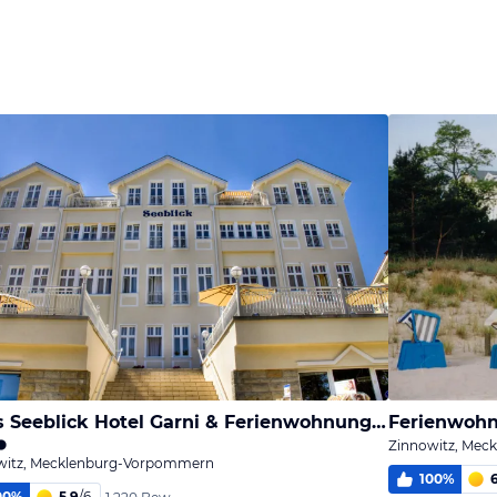
Haus Seeblick Hotel Garni & Ferienwohnungen
Zinnowitz, Me
witz, Mecklenburg-Vorpommern
100
%
00
%
5,9
/
6