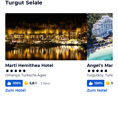
Turgut Selale
Marti Hemithea Hotel
Angel's Marma
Orhaniye, Türkische Ägäis
Turgutköy, Türkisc
100
%
5,8
/
6
100
%
5,2
/
3 Bew.
Zum Hotel
Zum Hotel