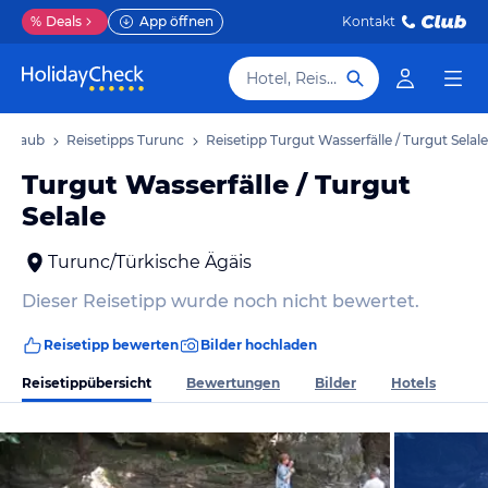
%
Deals
App öffnen
Kontakt
Hotel, Reiseziel
 Urlaub
Reisetipps Turunc
Reisetipp Turgut Wasserfälle / Turgut Selale
Turgut Wasserfälle / Turgut
Selale
Turunc/Türkische Ägäis
Dieser Reisetipp wurde noch nicht bewertet.
Reisetipp bewerten
Bilder hochladen
Reisetippübersicht
Bewertungen
Bilder
Hotels