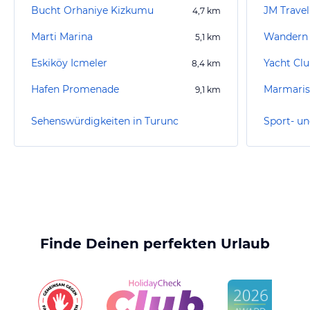
Bucht Orhaniye Kizkumu
JM Trave
4,7
km
Marti Marina
Wandern 
5,1
km
Eskiköy Icmeler
Yacht Cl
8,4
km
Hafen Promenade
Marmaris
9,1
km
Sehenswürdigkeiten in Turunc
Sport- un
Finde Deinen perfekten Urlaub