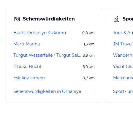
Sehenswürdigkeiten
Spor
Bucht Orhaniye Kizkumu
Tour & Au
0,8
km
Marti Marina
JM Trave
1,3
km
Turgut Wasserfälle / Turgut Selale
Wandern 
3,9
km
Inbükü Bucht
Yacht Cl
6,0
km
Eskiköy Icmeler
Marmaris
8,7
km
Sehenswürdigkeiten in Orhaniye