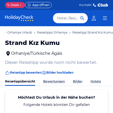
%
Deals
App öffnen
Kontakt
Hotel, Reiseziel
ub
Orhaniye Urlaub
Reisetipps Orhaniye
Reisetipp Strand Kız Kumu
Strand Kız Kumu
Orhaniye/Türkische Ägäis
Dieser Reisetipp wurde noch nicht bewertet.
Reisetipp bewerten
Bilder hochladen
Reisetippübersicht
Bewertungen
Bilder
Hotels
Möchtest Du Urlaub in der Nähe buchen?
Folgende Hotels könnten Dir gefallen