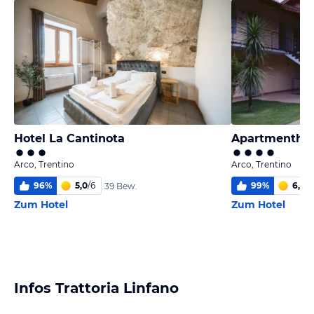
Hotel La Cantinota
Apartmenthau
Arco, Trentino
Arco, Trentino
96
%
5,0
/
6
99
%
6,0
/
6
39 Bew.
Zum Hotel
Zum Hotel
Infos Trattoria Linfano