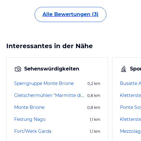
Alle Bewertungen (3)
Interessantes in der Nähe
Sehenswürdigkeiten
Spor
Sperrgruppe Monte Brione
Busatte 
0,2
km
Gletschermühlen "Marmitte die Giganti"
Kletterst
0,8
km
Monte Brione
0,8
km
Festung Nago
Kletterst
1,1
km
Fort/Werk Garda
Mezzolag
1,1
km