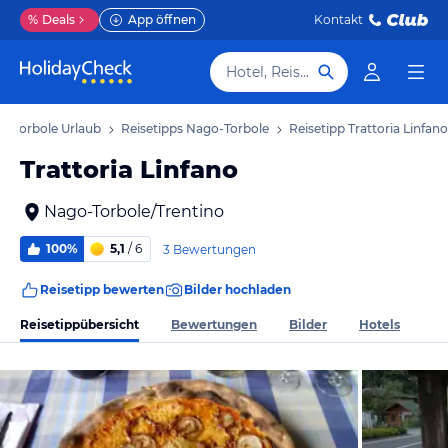
%
Deals
App öffnen
Kontakt
Hotel, Reiseziel
o-Torbole Urlaub
Reisetipps Nago-Torbole
Reisetipp Trattoria Linfano
Trattoria Linfano
Nago-Torbole/Trentino
100%
5,1
/ 6
3 Bewertungen
Reisetipp bewerten
Bilder hochladen
Reisetippübersicht
Bewertungen
Bilder
Hotels