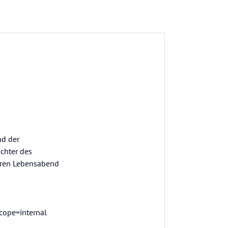
nd der
ochter des
ihren Lebensabend
cope=internal