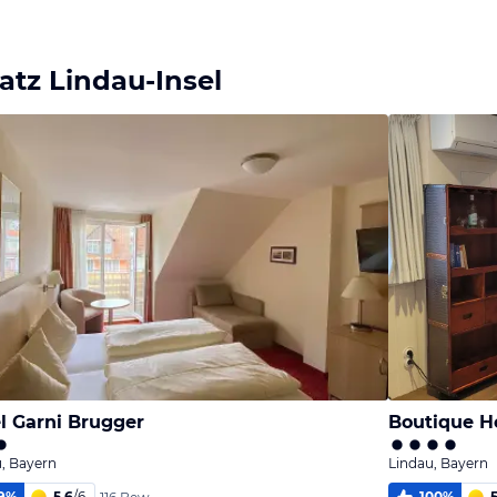
Bild
Bild
Bild
melden
melden
melden
von Klaus
von Klaus
von Klaus
atz Lindau-Insel
l Garni Brugger
Boutique H
, Bayern
Lindau, Bayern
9
%
5,6
/
6
100
%
5