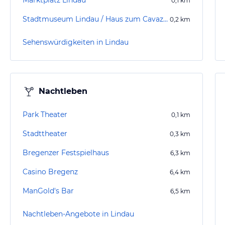
Marktplatz Lindau
0,1
km
Stadtmuseum Lindau / Haus zum Cavazzen
0,2
km
Sehenswürdigkeiten in Lindau
Nachtleben
Park Theater
0,1
km
Stadttheater
0,3
km
Bregenzer Festspielhaus
6,3
km
Casino Bregenz
6,4
km
ManGold's Bar
6,5
km
Nachtleben-Angebote in Lindau