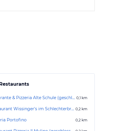
Restaurants
Ristorante & Pizzeria Alte Schule (geschlossen)
0,1
km
Restaurant Wissinger's im Schlechterbräu
0,2
km
ria Portofino
0,2
km