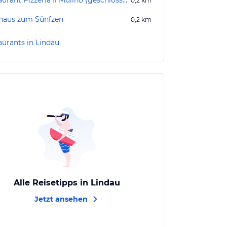
Restaurant Pizzeria Il Mulino (geschlossen)
0,2
km
haus zum Sünfzen
0,2
km
aurants in Lindau
Alle Reisetipps in Lindau
Jetzt ansehen