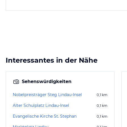
Interessantes in der Nähe
Sehenswürdigkeiten
Nobelpreisträger Steg Lindau-Insel
0,1
km
Alter Schulplatz Lindau-Insel
0,1
km
Evangelische Kirche St. Stephan
0,1
km