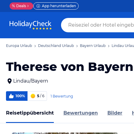
%
Deals
App herunterladen
Europa Urlaub
Deutschland Urlaub
Bayern Urlaub
Lindau Urla
Therese von Bayern 
Lindau/Bayern
100%
5
/ 6
1 Bewertung
Reisetippübersicht
Bewertungen
Bilder