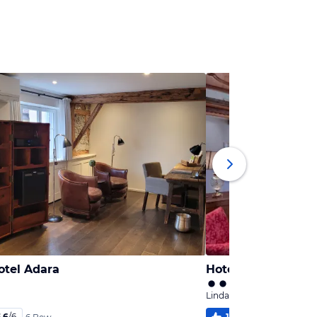
otel Adara
Hotel Spiegel Garn
Lindau, Bayern
,6
/
6
100
%
5,9
/
6