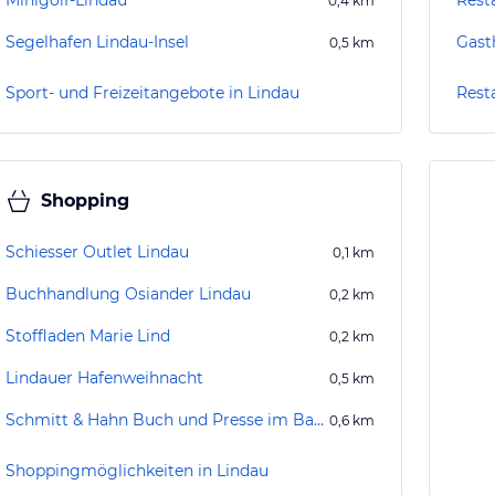
Minigolf-Lindau
0,4
km
Segelhafen Lindau-Insel
Gast
0,5
km
Sport- und Freizeitangebote in Lindau
Rest
Shopping
Schiesser Outlet Lindau
0,1
km
Buchhandlung Osiander Lindau
0,2
km
Stoffladen Marie Lind
0,2
km
Lindauer Hafenweihnacht
0,5
km
Schmitt & Hahn Buch und Presse im Bahnhof Lindau
0,6
km
Shoppingmöglichkeiten in Lindau