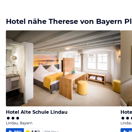
Bild
Bild
Bild
Bild
melden
melden
melden
melden
von Klaus
von Klaus
von Klaus
von Klaus
Hotel nähe Therese von Bayern Pl
Hotel Alte Schule Lindau
Hote
Lindau, Bayern
Lindau
99
%
5,8
/
6
9