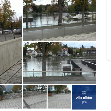
Bild melden
von Klaus
Bild melden
von Klaus
Alle Bilder
(
19
)