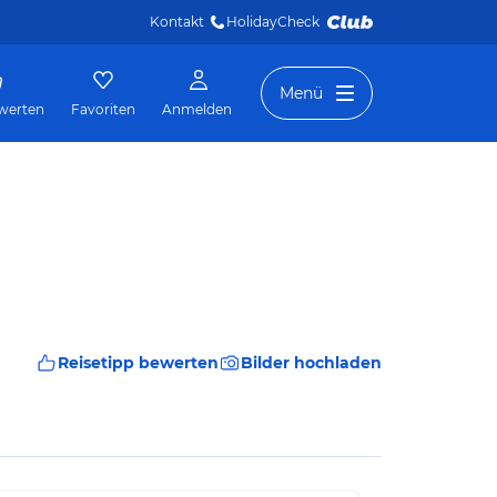
Kontakt
HolidayCheck 
Menü
werten
Favoriten
Anmelden
Reisetipp bewerten
Bilder hochladen