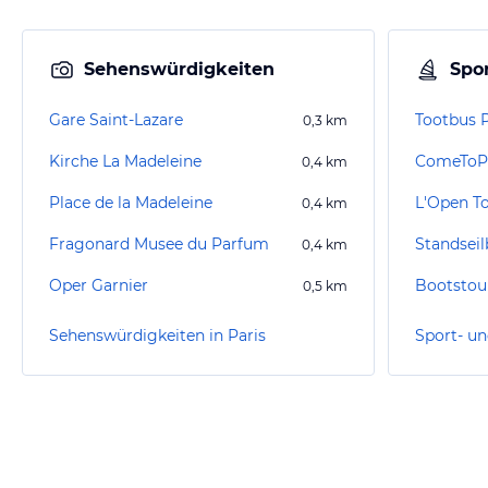
Sehenswürdigkeiten
Spor
Gare Saint-Lazare
Tootbus P
0,3
km
Kirche La Madeleine
ComeToPa
0,4
km
Place de la Madeleine
L'Open T
0,4
km
Fragonard Musee du Parfum
Standsei
0,4
km
Oper Garnier
Bootstour
0,5
km
Sehenswürdigkeiten in Paris
Sport- un