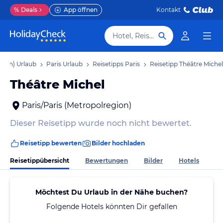
%
Deals
App öffnen
Kontakt
Hotel, Reiseziel
gion) Urlaub
Paris Urlaub
Reisetipps Paris
Reisetipp Théâtre Michel
Théâtre Michel
Paris/Paris (Metropolregion)
Dieser Reisetipp wurde noch nicht bewertet.
Reisetipp bewerten
Bilder hochladen
Reisetippübersicht
Bewertungen
Bilder
Hotels
Möchtest Du Urlaub in der Nähe buchen?
Folgende Hotels könnten Dir gefallen