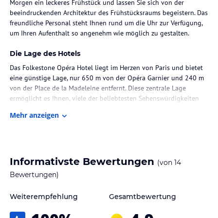
Morgen ein leckeres Frühstück und lassen Sie sich von der
beeindruckenden Architektur des Frühstücksraums begeistern. Das
freundliche Personal steht Ihnen rund um die Uhr zur Verfügung,
um Ihren Aufenthalt so angenehm wie möglich zu gestalten.
Die Lage des Hotels
Das Folkestone Opéra Hotel liegt im Herzen von Paris und bietet
eine günstige Lage, nur 650 m von der Opéra Garnier und 240 m
von der Place de la Madeleine entfernt. Diese zentrale Lage
ermöglicht es Ihnen, viele der beliebtesten Sehenswürdigkeiten
der Stadt bequem zu erreichen. Das Einkaufszentrum Galeries
Mehr anzeigen
Lafayette ist nur 8 Gehminuten entfernt, und die Umgebung bietet
eine Vielzahl von Restaurants, Cafés und Geschäften, in denen Sie
die französische Küche und Kultur genießen können.
Zimmer / Unterbringung im Hotel
Informativste Bewertungen
(von
14
Die Zimmer im Folkestone Opéra Hotel sind klimatisiert und
Bewertungen)
bieten eine komfortable und moderne Einrichtung. Jedes Zimmer
verfügt über eine Minibar, einen Balkon und einen Flachbild-Sat-
Weiterempfehlung
Gesamtbewertung
TV. Das private Badezimmer ist mit einer Badewanne oder Dusche,
einem Haartrockner und kostenlosen Pflegeprodukten