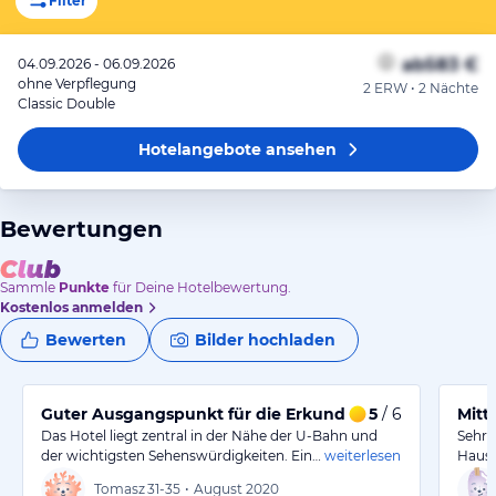
Filter
ab
583 €
04.09.2026 - 06.09.2026
ohne Verpflegung
2 ERW • 2 Nächte
Classic Double
Hotelangebote
ansehen
Bewertungen
Sammle
Punkte
für Deine Hotelbewertung.
Kostenlos anmelden
Bewerten
Bilder hochladen
Guter Ausgangspunkt für die Erkundung von Paris
5
/ 6
Mitt
Das Hotel liegt zentral in der Nähe der U-Bahn und
Sehr 
der wichtigsten Sehenswürdigkeiten. Ein…
weiterlesen
Hausm
Tomasz
31-35
•
August 2020