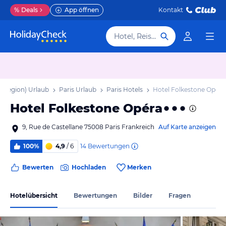
%
Deals
App öffnen
Kontakt
Hotel, Reiseziel
olregion) Urlaub
Paris Urlaub
Paris Hotels
Hotel Folkestone Opéra
Hotel Folkestone Opéra
9, Rue de Castellane 75008 Paris Frankreich
Auf Karte anzeigen
14
Bewertungen
100%
4,9
/ 6
Bewerten
Hochladen
Merken
Hotelübersicht
Bewertungen
Bilder
Fragen