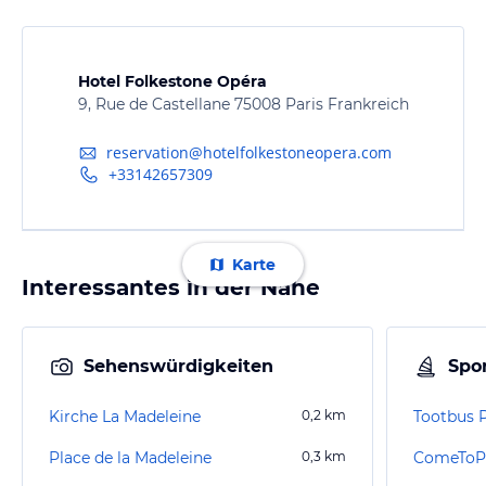
Hotel Folkestone Opéra
9, Rue de Castellane 75008 Paris Frankreich
reservation@hotelfolkestoneopera.com
+33142657309
Karte
Interessantes in der Nähe
Sehenswürdigkeiten
Spor
Kirche La Madeleine
0,2
km
Tootbus P
Place de la Madeleine
0,3
km
ComeToPa