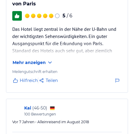
Angaben ohne Gewähr. Bitte lies vor der Buchung die
von Paris
verbindlichen
Angebotsdetails
des jeweiligen Veranstalters.
5
/ 6
Das Hotel liegt zentral in der Nähe der U-Bahn und
der wichtigsten Sehenswürdigkeiten. Ein guter
Ausgangspunkt für die Erkundung von Paris.
Standard des Hotels auch sehr gut, aber ziemlich
kleine Zimmer.
Mehr anzeigen
Meilengutschrift erhalten
Hilfreich
Teilen
Kai
(
46-50
)
100
Bewertungen
Vor 7 Jahren • Alleinreisend im August 2018