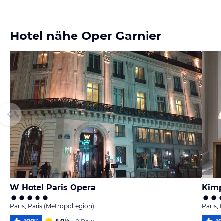
Bild
Bild
Bild
Bild
melden
melden
melden
melden
von Erich
von Erich
von Erich
von Erich
Hotel nähe Oper Garnier
W Hotel Paris Opera
Kimp
Paris, Paris (Metropolregion)
Paris,
100
%
5,0
/
6
1