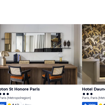
Bild
Bild
Bild
melden
melden
melden
von Erich
von Erich
von Werner
ton St Honore Paris
Hotel Daun
 Paris (Metropolregion)
Paris, Paris (Me
00
%
5,4
/
6
100
%