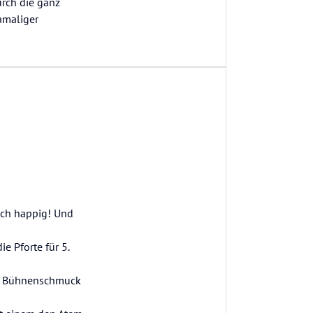
urch die ganz
amaliger
ich happig! Und
ie Pforte für 5.
mit Bühnenschmuck