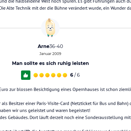
en und die halbseidene Welt noch spüren. Es gibt Führungen auch d
 Die Alte Technik mit der die Bühne verändert wurde, ein Wunder d
Arne
36-40
Januar 2009
Man sollte es sich ruhig leisten
6
/ 6
 Euro zur blossen Besichtigung eines Opernhauses ist schon zieml
als Besitzer einer Paris-Visite-Card (Netzticket für Bus und Bahn) d
haben wir uns geleistet und waren begeistert!
l des Gebäudes. Dort läuft derzeit noch eine Sonderausstellung 