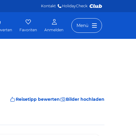
Kontakt
HolidayCheck 
Menü
werten
Favoriten
Anmelden
Reisetipp bewerten
Bilder hochladen