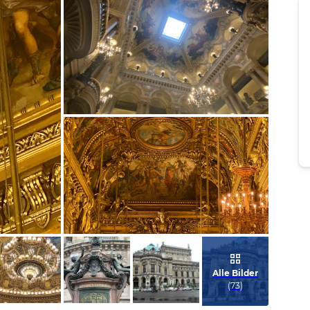
Bild melden
von Erich
Bild melden
von Erich
Alle Bilder
(
73
)