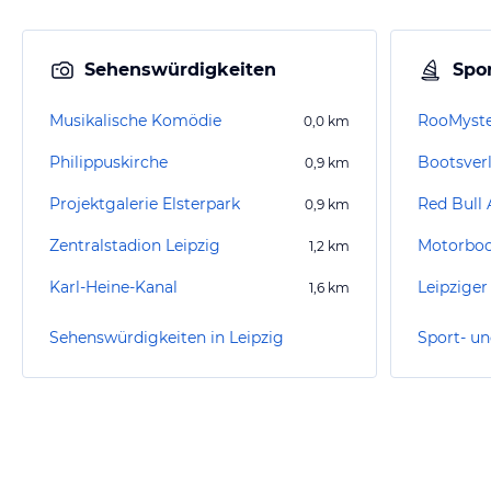
Sehenswürdigkeiten
Spor
Musikalische Komödie
0,0
km
Philippuskirche
Bootsver
0,9
km
Projektgalerie Elsterpark
Red Bull 
0,9
km
Zentralstadion Leipzig
1,2
km
Karl-Heine-Kanal
Leipziger
1,6
km
Sehenswürdigkeiten in Leipzig
Sport- un