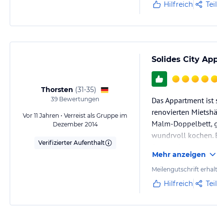
Hilfreich
Tei
Solides City A
Thorsten
(
31-35
)
39
Bewertungen
Das Appartment ist 
renovierten Mietsh
Vor 11 Jahren • Verreist als Gruppe im
Malm-Doppelbett, gr
Dezember 2014
wundrvoll kochen. E
Verifizierter Aufenthalt
Flasche Wasser ging
Mehr anzeigen
Die Wohnung ist se
Meilengutschrift erhal
Hilfreich
Tei