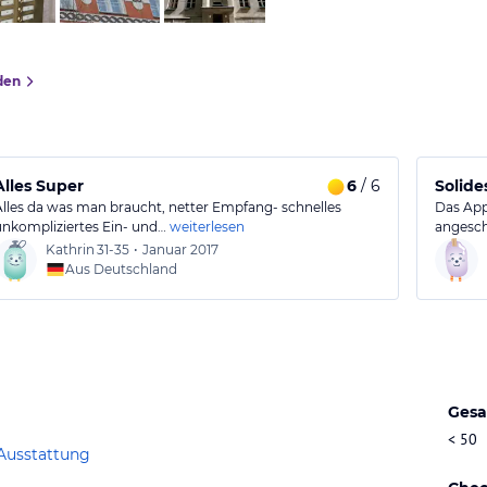
den
Alles Super
6
/ 6
Solide
Alles da was man braucht, netter Empfang- schnelles
Das App
unkompliziertes Ein- und…
weiterlesen
angesch
Kathrin
31-35
•
Januar 2017
Aus Deutschland
Gesa
< 50
Ausstattung