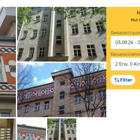
Nur 
Reisezeitrau
03.09.26 - 
Reiseteilneh
2 Erw, 0 Kin
von Expedia
Filter
von Expedia