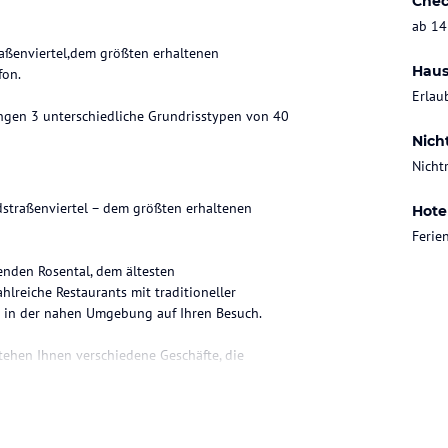
Chec
ab 14
raßenviertel,dem größten erhaltenen
Haus
fon.
Erlau
gen 3 unterschiedliche Grundrisstypen von 40
Nich
Nicht
straßenviertel – dem größten erhaltenen
Hote
Feri
nden Rosental, dem ältesten
reiche Restaurants mit traditioneller
ch in der nahen Umgebung auf Ihren Besuch.
tehen Ihnen verschiedene Geschäfte, die
ie bequem in nur 10 Gehminuten oder mit den
Feuerbachstraße, Linie 4.