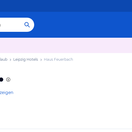
rlaub
Leipzig Hotels
Haus Feuerbach
nzeigen