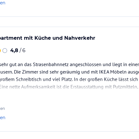
len
ppartment mit Küche und Nahverkehr
4,8
/ 6
sehr gut an das Strasenbahnnetz angeschlossen und liegt in einer 
äusern. Die Zimmer sind sehr geräumig und mit IKEA Möbeln ausge
oßem Schreibtisch und viel Platz. In der großen Küche lässt sich
ine nette Aufmerksamkeit ist die Erstausstattung mit Putzmitteln
 ebenfalls aufs Haus.
hr sauber und für…
ten
len