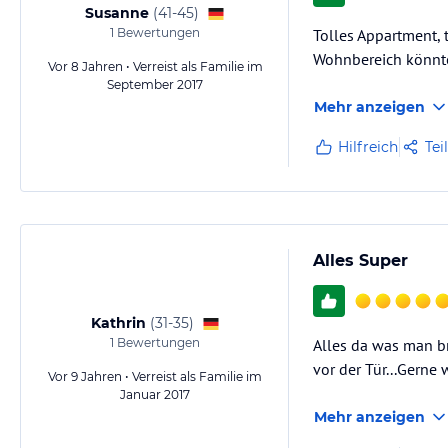
teilweise Balkon zum grünen Innenhof
Susanne
(
41-45
)
Parkplätze im Innenhof
1
Bewertungen
Tolles Appartment, 
Abstellraum für Kinderwagen und Fahrräder
Wohnbereich könnte
Waschmaschine und Trockner gegen Gebühr, Bügeleisen und -brett
Vor 8 Jahren • Verreist als Familie im
persönlicher Briefkasten
September 2017
Babybett und Hochstuhl
Mehr anzeigen
wahlweise Nichtraucherapartment
Hilfreich
Tei
Hinweis:
Allgemeine und unverbindliche Hoteliers-/Veranstalter-/K
Gewähr und ohne Prüfung durch HolidayCheck. Bitte lies vor der B
jeweiligen Veranstalters.
Alles Super
Kathrin
(
31-35
)
1
Bewertungen
Alles da was man br
vor der Tür...Gerne 
Vor 9 Jahren • Verreist als Familie im
Januar 2017
Mehr anzeigen