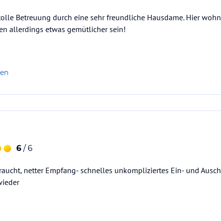
tolle Betreuung durch eine sehr freundliche Hausdame. Hier wohn
n allerdings etwas gemütlicher sein!
len
ataloginformationen. Alle Angaben ohne
uchung die verbindlichen
Angebotsdetails
des
6
/ 6
aucht, netter Empfang- schnelles unkompliziertes Ein- und Ausche
wieder