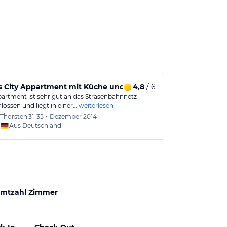
s City Appartment mit Küche und Nahverkehr
4,8
/ 6
Aussen rusti
artment ist sehr gut an das Strasenbahnnetz
Ein absoluter T
lossen und liegt in einer…
weiterlesen
kompetenter Se
Thorsten
31-35
•
Dezember 2014
Franzi
Aus Deutschland
Aus
mtzahl Zimmer