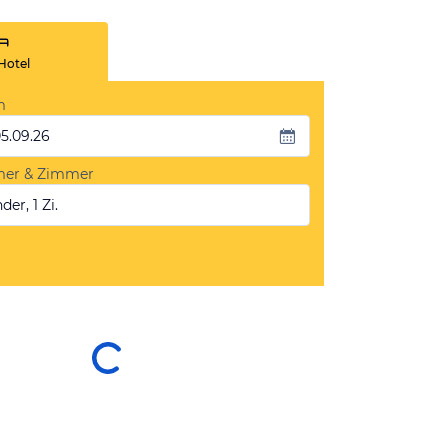
Hotel
m
05.09.26
mer & Zimmer
der, 1 Zi.