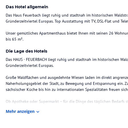
Das Hotel allgemein
Das Haus Feuerbach liegt ruhig und stadtnah im historischen Waldst
Gründerzeitviertel Europas. Top Ausstattung mit TV, DSL-Flat und Tele
Unser gemütliches Apartmenthaus bietet Ihnen mit seinen 26 Wohnun
bis 65 m².
Die Lage des Hotels
Das HAUS · FEUERBACH liegt ruhig und stadtnah im historischen Wald
Gründerzeitviertel Europas.
Große Waldflächen und ausgedehnte Wiesen laden im direkt angrenze
Naherholungsgebiet der Stadt, zu Bewegung und Entspannung ein. Zahl
sächsischer Küche bis hin zu internationalen Spezialitäten freuen si
Ob Apotheke oder Supermarkt – für die Dinge des täglichen Bedarfs s
fußläufig erreichbar sind, zur Verfügung. Die Innenstadt erreichen S
Mehr anzeigen
öffentlichen Verkehrsmitteln in 5 Minuten. Nächste Haltestelle ÖPNV: 
Zimmer / Unterbringung im Hotel