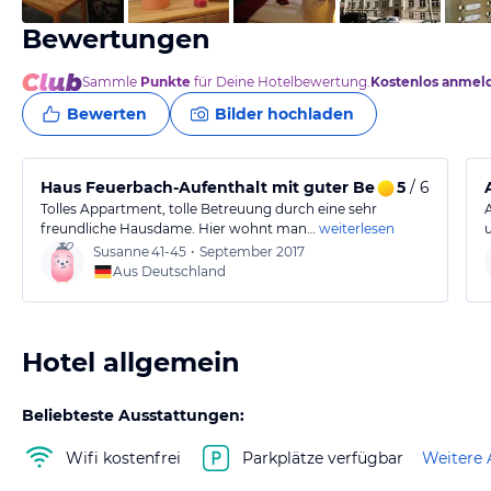
Bewertungen
Sammle
Punkte
für Deine Hotelbewertung.
Kostenlos anmel
Bewerten
Bilder hochladen
Haus Feuerbach-Aufenthalt mit guter Betreuung
5
/ 6
Tolles Appartment, tolle Betreuung durch eine sehr
freundliche Hausdame. Hier wohnt man…
weiterlesen
Susanne
41-45
•
September 2017
Aus Deutschland
Hotel allgemein
Beliebteste Ausstattungen:
Wifi kostenfrei
Parkplätze verfügbar
Weitere 