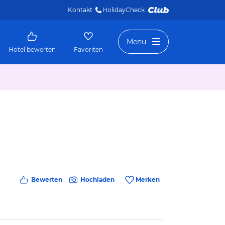
Kontakt
HolidayCheck 
Menü
Hotel bewerten
Favoriten
Bewerten
Hochladen
Merken