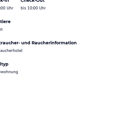
k-In
Check-Out
:00 Uhr
bis 10:00 Uhr
tiere
bt
traucher- und Raucherinformation
raucherhotel
ltyp
enwohnung