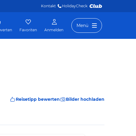
Kontakt
HolidayCheck 
Menü
werten
Favoriten
Anmelden
Reisetipp bewerten
Bilder hochladen