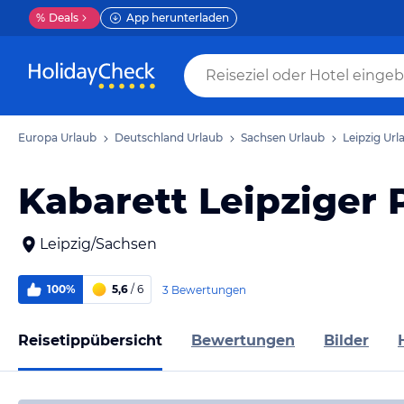
%
Deals
App herunterladen
Europa Urlaub
Deutschland Urlaub
Sachsen Urlaub
Leipzig Url
Kabarett Leipziger 
Leipzig/Sachsen
100%
5,6
/ 6
3 Bewertungen
Reisetippübersicht
Bewertungen
Bilder