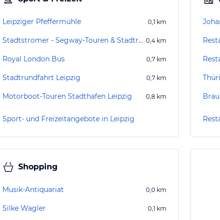
Leipziger Pfeffermühle
Joha
0,1
km
Stadtstromer - Segway-Touren & Stadtrundgänge in Leipzig
0,4
km
Royal London Bus
Rest
0,7
km
Stadtrundfahrt Leipzig
Thür
0,7
km
Motorboot-Touren Stadthafen Leipzig
Brau
0,8
km
Sport- und Freizeitangebote in Leipzig
Rest
Shopping
Musik-Antiquariat
0,0
km
Silke Wagler
0,1
km