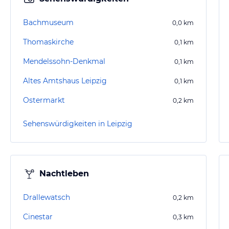
Bachmuseum
0,0
km
Thomaskirche
0,1
km
Mendelssohn-Denkmal
0,1
km
Altes Amtshaus Leipzig
0,1
km
Ostermarkt
0,2
km
Sehenswürdigkeiten in Leipzig
Nachtleben
Drallewatsch
0,2
km
Cinestar
0,3
km