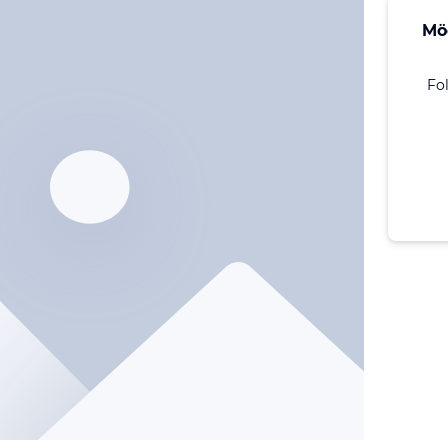
Mö
Fo