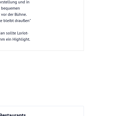
orstellung und in
in bequemen
t vor der Bühne.
te bleibt draußen"
an sollte Loriot-
amm ein Highlight.
Restaurants