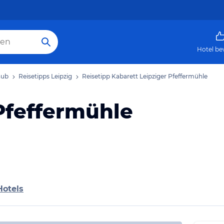
Hotel be
aub
Reisetipps Leipzig
Reisetipp Kabarett Leipziger Pfeffermühle
Pfeffermühle
Hotels