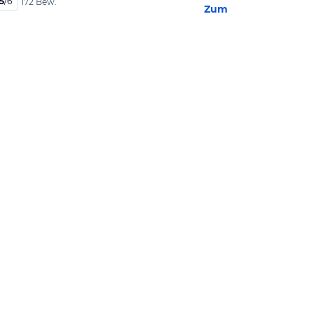
,5
/
6
172 Bew.
Zum Hotel