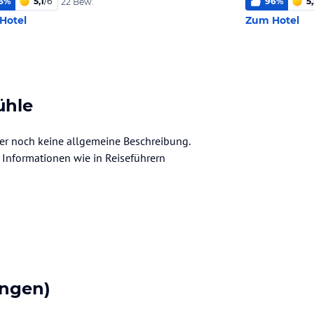
6
%
5,1
/
6
96
%
5
22 Bew.
Hotel
Zum Hotel
ühle
ider noch keine allgemeine Beschreibung.
ve Informationen wie in Reiseführern
ngen)