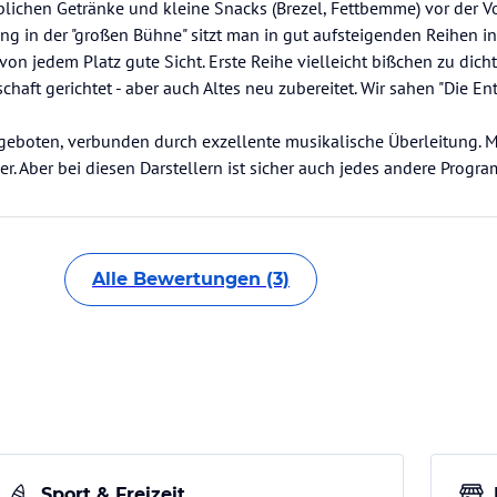
blichen Getränke und kleine Snacks (Brezel, Fettbemme) vor der V
ung in der "großen Bühne" sitzt man in gut aufsteigenden Reihen 
von jedem Platz gute Sicht. Erste Reihe vielleicht bißchen zu dich
haft gerichtet - aber auch Altes neu zubereitet. Wir sahen "Die En
argeboten, verbunden durch exzellente musikalische Überleitung. M
ger. Aber bei diesen Darstellern ist sicher auch jedes andere Progr
Alle Bewertungen (3)
Sport & Freizeit