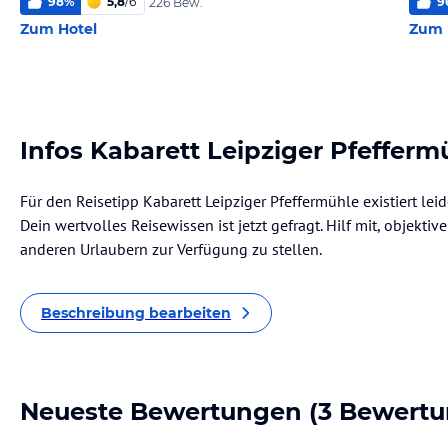
98
%
5,8
/
6
9
226 Bew.
Zum Hotel
Zum 
Infos Kabarett Leipziger Pfefferm
Für den Reisetipp Kabarett Leipziger Pfeffermühle existiert le
Dein wertvolles Reisewissen ist jetzt gefragt. Hilf mit, objekti
anderen Urlaubern zur Verfügung zu stellen.
Beschreibung bearbeiten
Neueste Bewertungen
(3 Bewertu