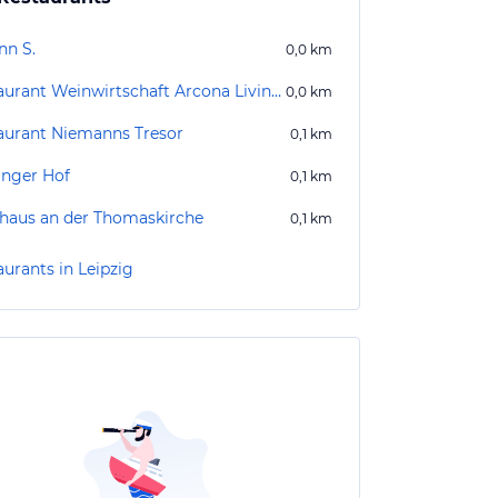
nn S.
0,0
km
Restaurant Weinwirtschaft Arcona Living Bach 14
0,0
km
aurant Niemanns Tresor
0,1
km
inger Hof
0,1
km
haus an der Thomaskirche
0,1
km
aurants in Leipzig