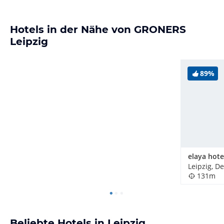
Hotels in der Nähe von GRONERS
Leipzig
89%
Leipzig, D
131m
Beliebte Hotels in Leipzig