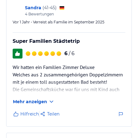
Sandra
(
41-45
)
4
Bewertungen
Vor 1 Jahr • Verreist als Familie im September 2025
Super Familien Städtetrip
6
/ 6
Wir hatten ein Familien Zimmer Deluxe
Welches aus 2 zusammengehörigen Doppelzimmern
mit je einem toll ausgestatteten Bad besteht!
Die Gemeinschaftsküche war für uns mit Kind auch
super! Die Lage ist genial, man kann alles in der
Mehr anzeigen
Innenstadt zu Fuß erkunden.
Hilfreich
Teilen