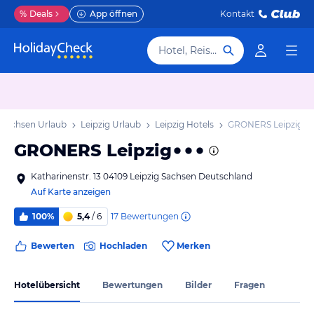
%
Deals
App öffnen
Kontakt
Hotel, Reiseziel
Sachsen Urlaub
Leipzig Urlaub
Leipzig Hotels
GRONERS Leipzig
GRONERS Leipzig
Katharinenstr. 13 04109 Leipzig Sachsen Deutschland
Auf Karte anzeigen
17
Bewertungen
100%
5,4
/ 6
Bewerten
Hochladen
Merken
Hotelübersicht
Bewertungen
Bilder
Fragen