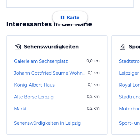
Karte
Interessantes in der Nähe
Sehenswürdigkeiten
Spor
Galerie am Sachsenplatz
0,0
km
Johann Gottfried Seume Wohnhaus
0,1
km
Leipziger
König-Albert-Haus
0,1
km
Royal Lo
Alte Börse Leipzig
0,2
km
Stadtrund
Markt
0,2
km
Sehenswürdigkeiten in Leipzig
Sport- un