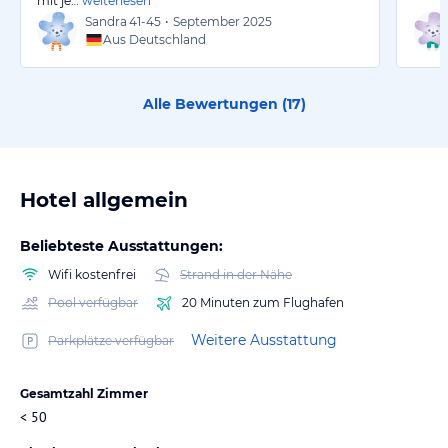
mit je…
weiterlesen
Sandra
41-45
•
September 2025
Aus Deutschland
Alle Bewertungen (
17
)
Hotel allgemein
Beliebteste Ausstattungen:
Wifi kostenfrei
Strand in der Nähe
Pool verfügbar
20 Minuten zum Flughafen
Weitere Ausstattung
Parkplätze verfügbar
Gesamtzahl Zimmer
< 50