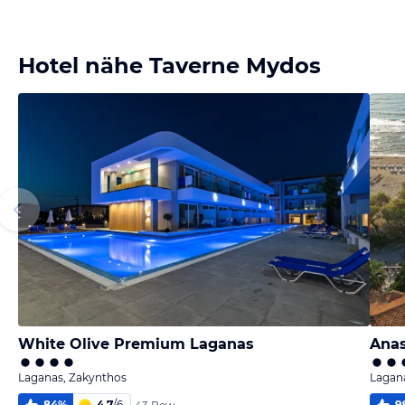
Hotel nähe Taverne Mydos
White Olive Premium Laganas
Anas
Laganas, Zakynthos
Lagan
84
%
4,7
/
6
9