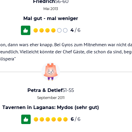
Friedrich
56-60
Mai 2013
Mal gut - mal weniger
4
/ 6
tion, dann wars eher knapp. Bei Gyros zum Mitnehmen war nicht da
freundlich. Vielleicht könnte der Chef Gäste, die schon da sind, b
lispera"
Petra & Detlef
51-55
September 2011
Tavernen in Laganas: Mydos (sehr gut)
6
/ 6