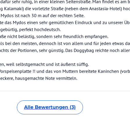
 dafür sehr ruhig, in einer kleinen Seitenstraße. Man findet es am
g Kalamaki) die vorletzte Straße (neben dem Anastasia-Hotel) h
 Mydos ist nach 30 m auf der rechten Seite.
hte das Mydos einen sehr gemütlichen Eindruck und zu unserer Ü
 gebürtig, perfekt hochdeutsch.
aße nicht belästig, sondern sehr freundlich empfangen.
ls bei den meisten, dennoch ist von allem und für jeden etwas da
achts der Portionen, sehr günstig. Das Doggybag reichte noch allem
, weil selbstgemacht und ist äußerst süffig.
orspeisenplatte !! und das von Muttern bereitete Kaninchen (vorb
leckere, hausgemachte Note vermitteln.
Alle Bewertungen (3)