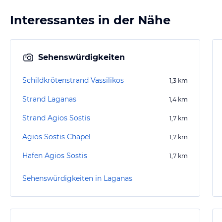
Interessantes in der Nähe
Sehenswürdigkeiten
Schildkrötenstrand Vassilikos
1,3
km
Strand Laganas
1,4
km
Strand Agios Sostis
1,7
km
Agios Sostis Chapel
1,7
km
Hafen Agios Sostis
1,7
km
Sehenswürdigkeiten in Laganas