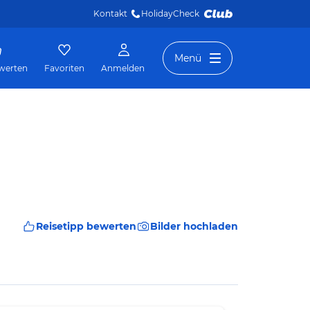
Kontakt
HolidayCheck 
Menü
werten
Favoriten
Anmelden
Reisetipp bewerten
Bilder hochladen