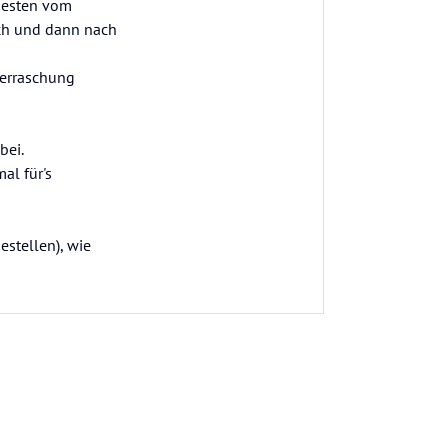
 besten vom
och und dann nach
berraschung
bei.
al für's
estellen), wie