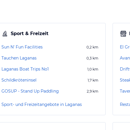
Sport & Freizeit
Sun N' Fun Facilities
El G
0,2
km
Tauchen Laganas
Avan
0,3
km
Laganas Boat Trips No1
Drif
1,0
km
Schildkröteninsel
Stea
1,7
km
GOSUP - Stand Up Paddling
Tave
2,9
km
Sport- und Freizeitangebote in Laganas
Rest