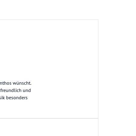
ynthos wünscht.
r freundlich und
sik besonders