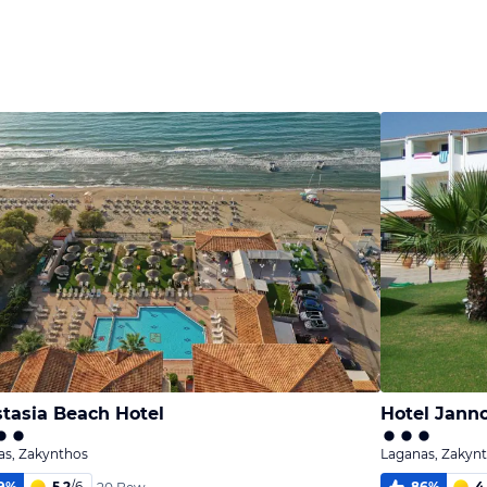
tasia Beach Hotel
Hotel Jann
as, Zakynthos
Laganas, Zakyn
9
%
5,2
/
6
86
%
4