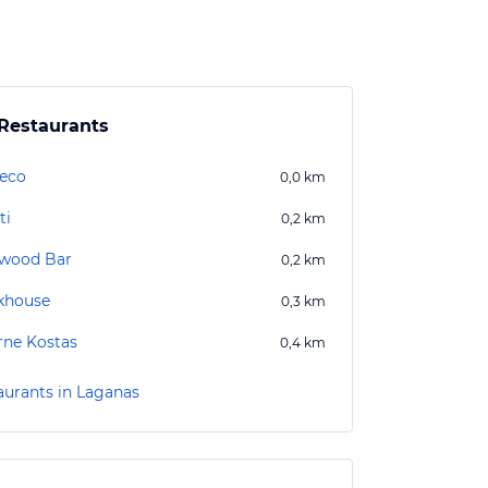
Restaurants
reco
0,0
km
ti
0,2
km
twood Bar
0,2
km
khouse
0,3
km
rne Kostas
0,4
km
aurants in Laganas