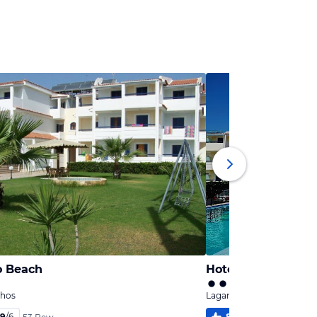
o Beach
Hotel Andreolas B
thos
Laganas, Zakynthos
,9
/
6
87
%
5,3
/
6