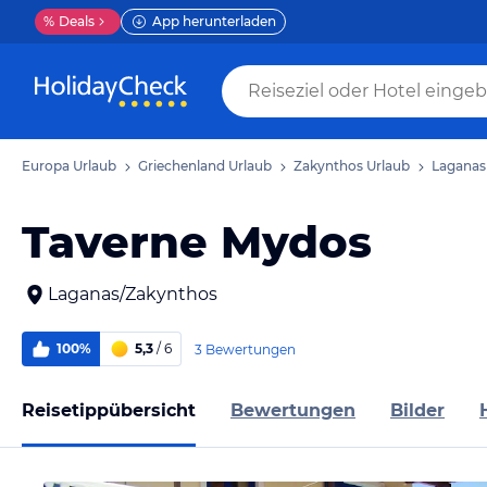
%
Deals
App herunterladen
Europa Urlaub
Griechenland Urlaub
Zakynthos Urlaub
Laganas
Taverne Mydos
Laganas/Zakynthos
100%
5,3
/ 6
3 Bewertungen
Reisetippübersicht
Bewertungen
Bilder