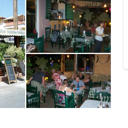
Bild melden
von Petra & Detlef
Bild melden
von Petra & Detlef