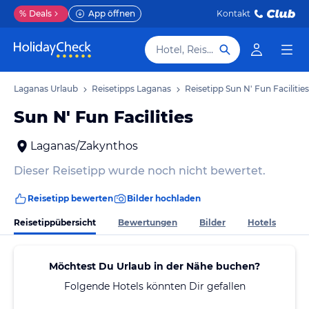
%
Deals
App öffnen
Kontakt
Hotel, Reiseziel
Laganas Urlaub
Reisetipps Laganas
Reisetipp Sun N' Fun Facilities
Sun N' Fun Facilities
Laganas/Zakynthos
Dieser Reisetipp wurde noch nicht bewertet.
Reisetipp bewerten
Bilder hochladen
Reisetippübersicht
Bewertungen
Bilder
Hotels
Möchtest Du Urlaub in der Nähe buchen?
Folgende Hotels könnten Dir gefallen