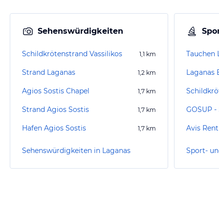
Sehenswürdigkeiten
Spor
Schildkrötenstrand Vassilikos
Tauchen 
1,1
km
Strand Laganas
Laganas B
1,2
km
Agios Sostis Chapel
Schildkrö
1,7
km
Strand Agios Sostis
GOSUP - 
1,7
km
Hafen Agios Sostis
1,7
km
Sehenswürdigkeiten in Laganas